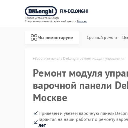
FIX-DELONGHI
Ремонт устройств DeLonghi
Специализированный cервисный центр г.
Москва
Мы ремонтируем
Срочный ремонт
Це
 DeLonghi в Москве
Варочная панель DeLonghi ремонт модуля управления
Ремонт модуля упра
варочной панели De
Москве
Привезем и увезем варочную панель DeLon
Гарантия на наши работы по ремонту варо
лет
Ремонт духовых шкафов DeLonghi
Ремонт гладильных систем DeLonghi
Ремонт кондиционеров DeLonghi
Ремонт микроволновых печей DeLonghi
Ремонт посудомоечных машин DeLonghi
Ремонт стиральных машин DeLonghi
Ремонт холодильников DeLonghi