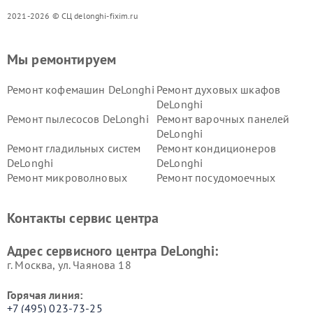
2021-2026 © СЦ delonghi-fixim.ru
Мы ремонтируем
Ремонт кофемашин DeLonghi
Ремонт духовых шкафов
DeLonghi
Ремонт пылесосов DeLonghi
Ремонт варочных панелей
DeLonghi
Ремонт гладильных систем
Ремонт кондиционеров
DeLonghi
DeLonghi
Ремонт микроволновых
Ремонт посудомоечных
печей DeLonghi
машин DeLonghi
Ремонт стиральных машин
Ремонт холодильников
Контакты сервис центра
DeLonghi
DeLonghi
Адрес сервисного центра DeLonghi:
г. Москва, ул. Чаянова 18
Горячая линия:
+7 (495) 023-73-25