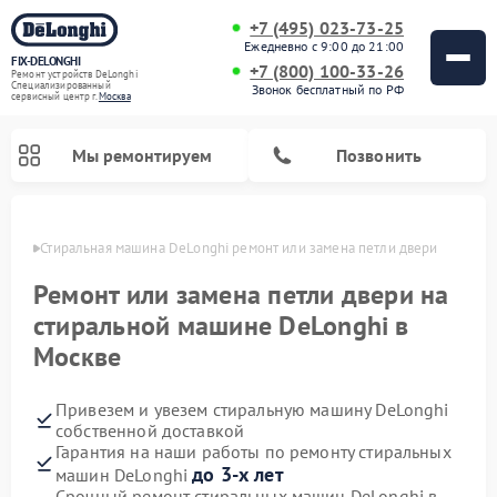
+7 (495) 023-73-25
Ежедневно с 9:00 до 21:00
FIX-DELONGHI
+7 (800) 100-33-26
Ремонт устройств DeLonghi
Специализированный
Звонок бесплатный по РФ
cервисный центр г.
Москва
Мы ремонтируем
Позвонить
оскве
Стиральная машина DeLonghi ремонт или замена петли двери
Ремонт или замена петли двери на
стиральной машине DeLonghi в
Москве
Привезем и увезем стиральную машину DeLonghi
собственной доставкой
Гарантия на наши работы по ремонту стиральных
Ремонт гладильных систем DeLonghi
Ремонт микроволновых печей DeLonghi
Ремонт холодильников DeLonghi
Ремонт духовых шкафов DeLonghi
Ремонт варочных панелей DeLonghi
Ремонт кондиционеров DeLonghi
Ремонт посудомоечных машин DeLonghi
до 3-х лет
машин DeLonghi
Срочный ремонт стиральных машин DeLonghi в