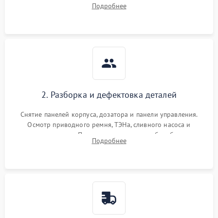
выявления посторонних шумов, протечек или сбоев в работе
Подробнее
электронного модуля управления.
2. Разборка и дефектовка деталей
Снятие панелей корпуса, дозатора и панели управления.
Осмотр приводного ремня, ТЭНа, сливного насоса и
амортизаторов. Проверка подшипников барабана и
Подробнее
крестовины на износ, а манжеты люка на разрывы.