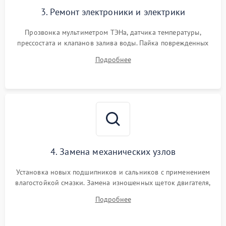
3. Ремонт электроники и электрики
Прозвонка мультиметром ТЭНа, датчика температуры,
прессостата и клапанов залива воды. Пайка поврежденных
дорожек или замена симисторов на плате управления.
Подробнее
Восстановление целостности проводки и контактов.
4. Замена механических узлов
Установка новых подшипников и сальников с применением
влагостойкой смазки. Замена изношенных щеток двигателя,
порванного ремня привода, неисправного сливного насоса
Подробнее
или поврежденной резиновой манжеты.