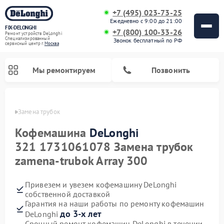
+7 (495) 023-73-25
Ежедневно с 9:00 до 21:00
FIX-DELONGHI
+7 (800) 100-33-26
Ремонт устройств DeLonghi
Специализированный
Звонок бесплатный по РФ
cервисный центр г.
Москва
Мы ремонтируем
Позвонить
onghi
Замена трубок
Кофемашина
DeLonghi
321 1731061078 Замена трубок
zamena-trubok Array 300
Привезем и увезем кофемашину DeLonghi
собственной доставкой
Гарантия на наши работы по ремонту кофемашин
Ремонт духовых шкафов DeLonghi
Ремонт варочных панелей DeLonghi
Ремонт кондиционеров DeLonghi
Ремонт посудомоечных машин DeLonghi
Ремонт холодильников DeLonghi
Ремонт гладильных систем DeLonghi
Ремонт микроволновых печей DeLonghi
Ремонт стиральных машин DeLonghi
до 3-х лет
DeLonghi
Срочный ремонт кофемашин DeLonghi в течении