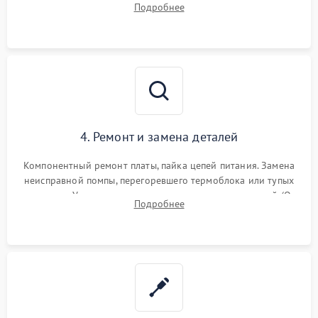
Подробнее
жерновов кофемолки, уплотнительных колец гидросистемы
и шестерней редуктора.
4. Ремонт и замена деталей
Компонентный ремонт платы, пайка цепей питания. Замена
неисправной помпы, перегоревшего термоблока или тупых
жерновов. Установка новых силиконовых уплотнителей (O-
Подробнее
ring) и тефлоновых трубок для надежного устранения
протечек.