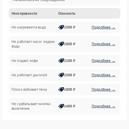
Неисправности
Стоимость
Прочие неисправности
Не нагревается вода
1500 ₽
Подробнее →
Включение и работа
Не работает насос подачи
Проблемы с водой
1800 ₽
Подробнее →
воды
Проблемы с капучинатором и паром
Не подает кофе
2100 ₽
Подробнее →
Управление и электроника
Не работает дисплей
2500 ₽
Подробнее →
Программное обеспечение
Плохо взбивает пену
1800 ₽
Подробнее →
Не срабатывает кнопка
1400 ₽
Подробнее →
включения
Запах гари при работе
1800 ₽
Подробнее →