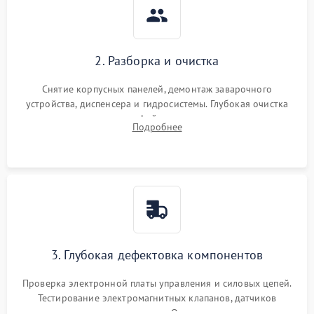
2. Разборка и очистка
Снятие корпусных панелей, демонтаж заварочного
устройства, диспенсера и гидросистемы. Глубокая очистка
внутренних узлов от кофейных масел, жмыха и накипи.
Подробнее
Промывка дренажных каналов и фильтров с использованием
специализированной химии.
3. Глубокая дефектовка компонентов
Проверка электронной платы управления и силовых цепей.
Тестирование электромагнитных клапанов, датчиков
температуры и расходомера. Оценка степени износа