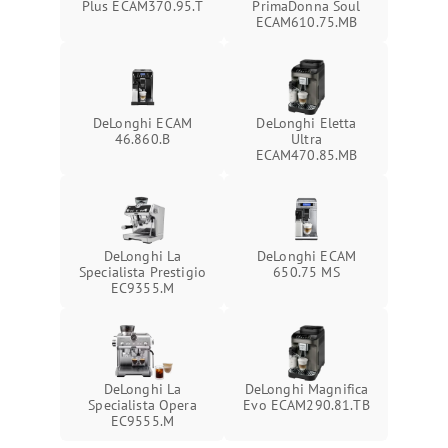
Plus ECAM370.95.T
PrimaDonna Soul
ECAM610.75.MB
DeLonghi ECAM
DeLonghi Eletta
46.860.B
Ultra
ECAM470.85.MB
DeLonghi La
DeLonghi ECAM
Specialista Prestigio
650.75 MS
EC9355.M
DeLonghi La
DeLonghi Magnifica
Specialista Opera
Evo ECAM290.81.TB
EC9555.M