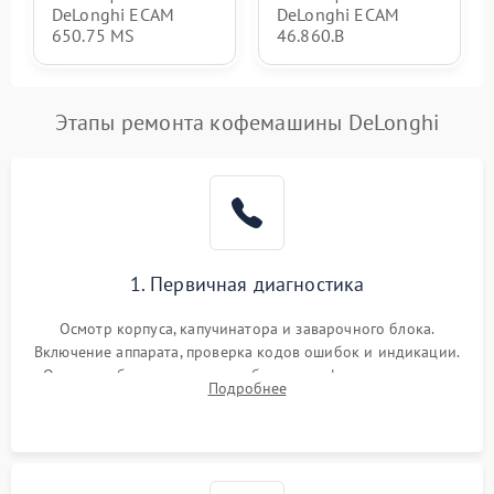
DeLonghi ECAM
DeLonghi ECAM
650.75 MS
46.860.B
Этапы ремонта кофемашины DeLonghi
1. Первичная диагностика
Осмотр корпуса, капучинатора и заварочного блока.
Включение аппарата, проверка кодов ошибок и индикации.
Оценка работы помпы, термоблока и кофемолки на слух.
Подробнее
Измерение температуры и давления воды для выявления
локализации поломки.