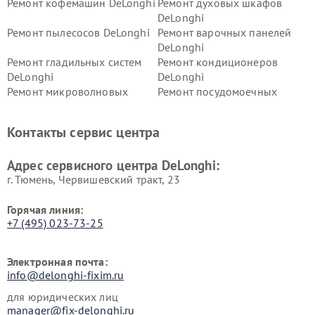
Ремонт кофемашин DeLonghi
Ремонт духовых шкафов
DeLonghi
Ремонт пылесосов DeLonghi
Ремонт варочных панелей
DeLonghi
Ремонт гладильных систем
Ремонт кондиционеров
DeLonghi
DeLonghi
Ремонт микроволновых
Ремонт посудомоечных
печей DeLonghi
машин DeLonghi
Ремонт стиральных машин
Ремонт холодильников
Контакты сервис центра
DeLonghi
DeLonghi
Адрес сервисного центра DeLonghi:
г. Тюмень, ​Червишевский тракт, 23
Горячая линия:
+7 (495) 023-73-25
Электронная почта:
info@delonghi-fixim.ru
для юридических лиц
manager@fix-delonghi.ru