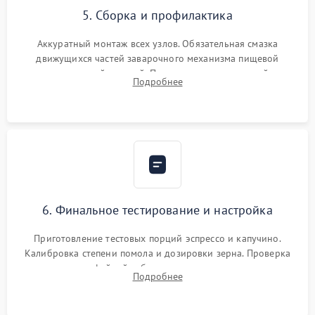
5. Сборка и профилактика
Аккуратный монтаж всех узлов. Обязательная смазка
движущихся частей заварочного механизма пищевой
силиконовой смазкой. Проведение программной
Подробнее
декальцинации и очистки системы от кофейных масел.
Надежная фиксация всех соединений.
6. Финальное тестирование и настройка
Приготовление тестовых порций эспрессо и капучино.
Калибровка степени помола и дозировки зерна. Проверка
плотности кофейной таблетки, температуры напитка и
Подробнее
качества молочной пены. Контроль отсутствия посторонних
шумов и протечек.