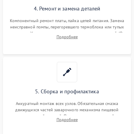
4. Ремонт и замена деталей
Компонентный ремонт платы, пайка цепей питания. Замена
неисправной помпы, перегоревшего термоблока или тупых
жерновов. Установка новых силиконовых уплотнителей (O-
Подробнее
ring) и тефлоновых трубок для надежного устранения
протечек.
5. Сборка и профилактика
Аккуратный монтаж всех узлов. Обязательная смазка
движущихся частей заварочного механизма пищевой
силиконовой смазкой. Проведение программной
Подробнее
декальцинации и очистки системы от кофейных масел.
Надежная фиксация всех соединений.