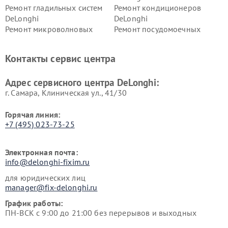
Ремонт гладильных систем
Ремонт кондиционеров
DeLonghi
DeLonghi
Ремонт микроволновых
Ремонт посудомоечных
печей DeLonghi
машин DeLonghi
Ремонт стиральных машин
Ремонт холодильников
Контакты сервис центра
DeLonghi
DeLonghi
Адрес сервисного центра DeLonghi:
г. Самара, Клиническая ул., 41/30
Горячая линия:
+7 (495) 023-73-25
Электронная почта:
info@delonghi-fixim.ru
для юридических лиц
manager@fix-delonghi.ru
График работы:
ПН-ВСК с 9:00 до 21:00 без перерывов и выходных