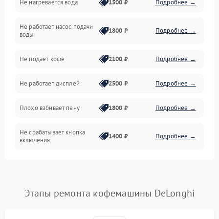
Не нагревается вода
1500 ₽
Подробнее →
Включение и работа
Не работает насос подачи
Проблемы с водой
1800 ₽
Подробнее →
воды
Проблемы с капучинатором и паром
Не подает кофе
2100 ₽
Подробнее →
Управление и электроника
Не работает дисплей
2500 ₽
Подробнее →
Программное обеспечение
Плохо взбивает пену
1800 ₽
Подробнее →
Не срабатывает кнопка
1400 ₽
Подробнее →
включения
Запах гари при работе
1800 ₽
Подробнее →
Постоянные сбои в работе
1500 ₽
Подробнее →
Этапы ремонта кофемашины DeLonghi