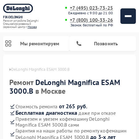
+7 (495) 023-73-25
Ежедневно с 9:00 до 21:00
FIX-DELONGHI
+7 (800) 100-33-26
Ремонт устройств DeLonghi
Специализированный
Звонок бесплатный по РФ
cервисный центр г.
Москва
Мы ремонтируем
Позвонить
onghi
DeLonghi Magnifica ESAM 3000.B
Ремонт
DeLonghi Magnifica ESAM
3000.B
в Москве
от 265 руб.
Стоимость ремонта
Бесплатная диагностика
даже при отказе
Привезем и увезем кофемашину DeLonghi
Magnifica ESAM 3000.B сами
Ремонт духовых шкафов DeLonghi
Ремонт варочных панелей DeLonghi
Ремонт кондиционеров DeLonghi
Ремонт посудомоечных машин DeLonghi
Ремонт холодильников DeLonghi
Ремонт гладильных систем DeLonghi
Ремонт микроволновых печей DeLonghi
Ремонт стиральных машин DeLonghi
Гарантия на наши работы по ремонту кофемашин
до 3-х лет
DeLonghi Magnifica ESAM 3000.B