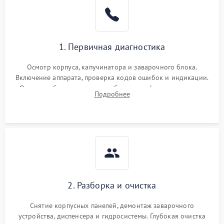
1. Первичная диагностика
Осмотр корпуса, капучинатора и заварочного блока.
Включение аппарата, проверка кодов ошибок и индикации.
Оценка работы помпы, термоблока и кофемолки на слух.
Подробнее
Измерение температуры и давления воды для выявления
локализации поломки.
2. Разборка и очистка
Снятие корпусных панелей, демонтаж заварочного
устройства, диспенсера и гидросистемы. Глубокая очистка