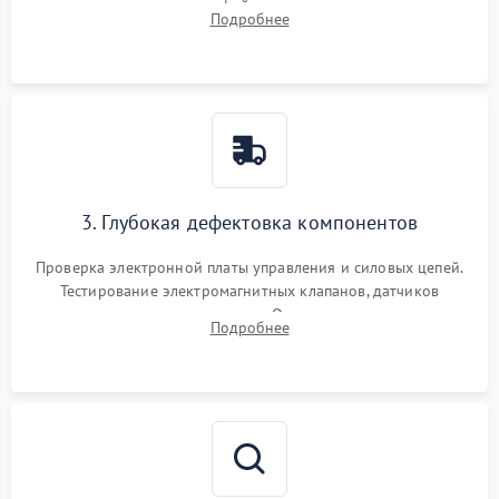
внутренних узлов от кофейных масел, жмыха и накипи.
Подробнее
Промывка дренажных каналов и фильтров с использованием
специализированной химии.
3. Глубокая дефектовка компонентов
Проверка электронной платы управления и силовых цепей.
Тестирование электромагнитных клапанов, датчиков
температуры и расходомера. Оценка степени износа
Подробнее
жерновов кофемолки, уплотнительных колец гидросистемы
и шестерней редуктора.