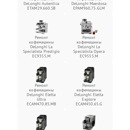
DeLonghi Autentica
DeLonghi Maestosa
ETAM29.660.SB
EPAM960.75.GLM
Ремонт
Ремонт
кофемашины
кофемашины
DeLonghi La
DeLonghi La
Specialista Prestigio
Specialista Opera
EC9355.M
EC9555.M
Ремонт
Ремонт
кофемашины
кофемашины
DeLonghi Eletta
DeLonghi Eletta
Ultra
Explore
ECAM470.85.MB
ECAM450.65.G