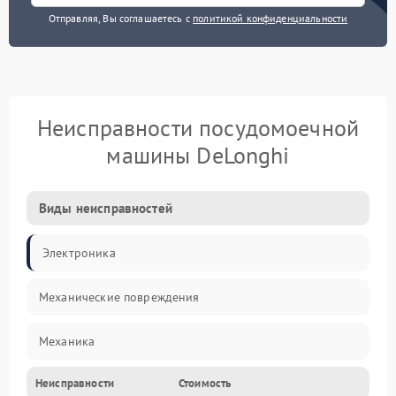
Отправляя, Вы соглашаетесь с
политикой конфиденциальности
Неисправности посудомоечной
машины DeLonghi
Виды неисправностей
Электроника
Механические повреждения
Механика
Неисправности
Стоимость
Управление