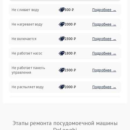
Не сливает воду
500 ₽
Подробнее →
Электропитание
Не нагревает воду
2000 ₽
Подробнее →
Датчики
Не включается
2500 ₽
Подробнее →
Нагрев
Не работает насос
1800 ₽
Подробнее →
Вода
Не работает панель
Гигиена
2500 ₽
Подробнее →
управления
Программное обеспечение
Не распыляет воду
2000 ₽
Подробнее →
Не запускается цикл
1800 ₽
Подробнее →
стирки
Проблемы с набором
Этапы ремонта посудомоечной машины
1800 ₽
Подробнее →
воды