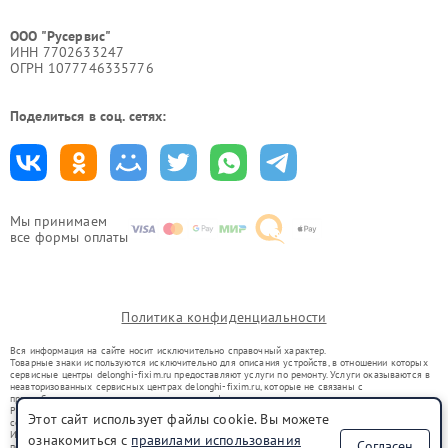
ООО "Русервис"
ИНН 7702633247
ОГРН 1077746335776
Поделиться в соц. сетях:
Мы принимаем
все формы оплаты
Политика конфиденциальности
Вся информация на сайте носит исключительно справочный характер.
Товарные знаки используются исключительно для описания устройств, в отношении которых
сервисные центры delonghi-fixim.ru предоставляют услуги по ремонту. Услуги оказываются в
неавторизованных сервисных центрах delonghi-fixim.ru, которые не связаны с
правообладателями товарных знаков или их официальными представителями.
Ремонт осуществляется для устройств, уже введенных в гражданский оборот в соответствии
Этот сайт использует файлы cookie. Вы можете
со статьей 1487 ГК РФ.
Использование товарных знаков не преследует цели индивидуализации услуг или введения
ознакомиться с
правилами использования
Согласен
потребителей в заблуждение, а служит для информирования о предоставляемых услугах по