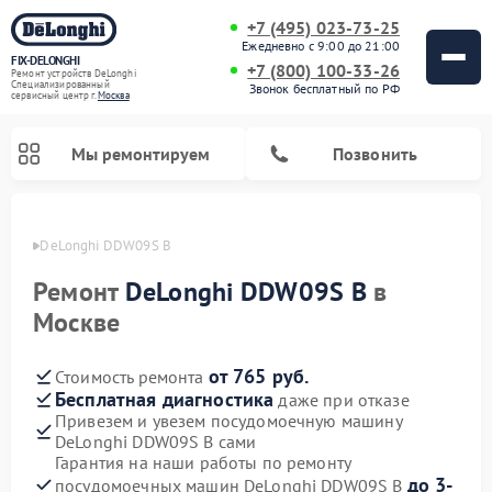
+7 (495) 023-73-25
Ежедневно с 9:00 до 21:00
FIX-DELONGHI
+7 (800) 100-33-26
Ремонт устройств DeLonghi
Специализированный
Звонок бесплатный по РФ
cервисный центр г.
Москва
Мы ремонтируем
Позвонить
onghi
DeLonghi DDW09S B
Ремонт
DeLonghi DDW09S B
в
Москве
от 765 руб.
Стоимость ремонта
Бесплатная диагностика
даже при отказе
Привезем и увезем посудомоечную машину
DeLonghi DDW09S B сами
Ремонт гладильных систем DeLonghi
Ремонт микроволновых печей DeLonghi
Ремонт холодильников DeLonghi
Ремонт духовых шкафов DeLonghi
Ремонт варочных панелей DeLonghi
Ремонт кондиционеров DeLonghi
Ремонт стиральных машин DeLonghi
Гарантия на наши работы по ремонту
до 3-
посудомоечных машин DeLonghi DDW09S B