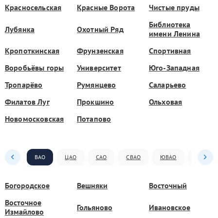
Красносельская
Красные Ворота
Чистые пруды
Библиотека
Лубянка
Охотный Ряд
имени Ленина
Кропоткинская
Фрунзенская
Спортивная
Воробьёвы горы
Университет
Юго-Западная
Тропарёво
Румянцево
Саларьево
Филатов Луг
Прокшино
Ольховая
Новомосковская
Потапово
ВАО
ЦАО
САО
СВАО
ЮВАО
ЮАО
Богородское
Вешняки
Восточный
Восточное
Гольяново
Ивановское
Измайлово