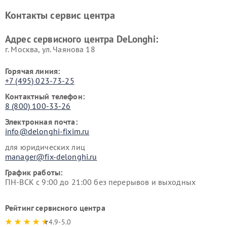
Ремонт стиральных машин
Ремонт холодильников
Контакты сервис центра
DeLonghi
DeLonghi
Адрес сервисного центра DeLonghi:
г. Москва, ул. Чаянова 18
Горячая линия:
+7 (495) 023-73-25
Контактный телефон:
8 (800) 100-33-26
Электронная почта:
info@delonghi-fixim.ru
для юридических лиц
manager@fix-delonghi.ru
График работы:
ПН-ВСК с 9:00 до 21:00 без перерывов и выходных
Рейтинг сервисного центра
4.9-5.0