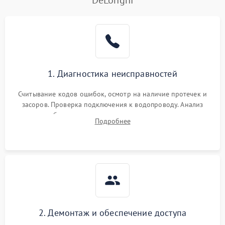
DeLonghi
Не работает сушилка
2100 ₽
Подробнее →
Сбои в работе таймера
1700 ₽
Подробнее →
Проблемы с
2100 ₽
Подробнее →
1. Диагностика неисправностей
циркуляционным насосом
Считывание кодов ошибок, осмотр на наличие протечек и
засоров. Проверка подключения к водопроводу. Анализ
жалоб на отсутствие слива, нагрева, вращения
Подробнее
разбрызгивателей или срабатывание системы защиты
аквастоп.
2. Демонтаж и обеспечение доступа