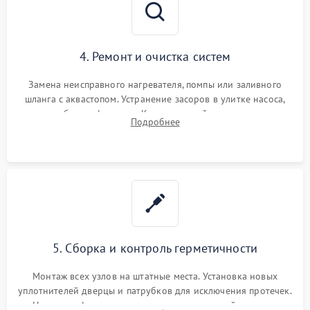
4. Ремонт и очистка систем
Замена неисправного нагревателя, помпы или заливного
шланга с аквастопом. Устранение засоров в улитке насоса,
патрубках и фильтрах. Компонентный ремонт платы
Подробнее
управления, восстановление поврежденной проводки.
5. Сборка и контроль герметичности
Монтаж всех узлов на штатные места. Установка новых
уплотнителей дверцы и патрубков для исключения протечек.
Надежная фиксация хомутов гидравлической системы,