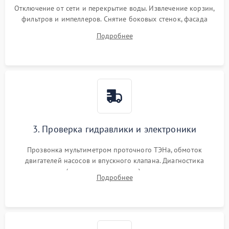
Отключение от сети и перекрытие воды. Извлечение корзин,
фильтров и импеллеров. Снятие боковых стенок, фасада
дверцы или нижнего поддона для прямого доступа к
Подробнее
циркуляционному насосу, ТЭНу и сливной помпе.
3. Проверка гидравлики и электроники
Прозвонка мультиметром проточного ТЭНа, обмоток
двигателей насосов и впускного клапана. Диагностика
прессостата (датчика уровня воды), датчика мутности,
Подробнее
концевика дверцы и электронного модуля управления.