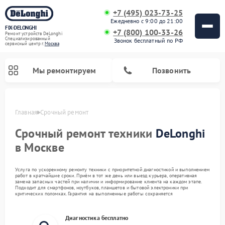
+7 (495) 023-73-25
Ежедневно с 9:00 до 21:00
FIX-DELONGHI
+7 (800) 100-33-26
Ремонт устройств DeLonghi
Специализированный
Звонок бесплатный по РФ
cервисный центр г.
Москва
Мы ремонтируем
Позвонить
Главная
Срочный ремонт
Срочный ремонт техники
DeLonghi
в Москве
Услуга по ускоренному ремонту техники с приоритетной диагностикой и выполнением
работ в кратчайшие сроки. Приём в тот же день или выезд курьера, оперативная
замена запасных частей при наличии и информирование клиента на каждом этапе.
Подходит для смартфонов, ноутбуков, планшетов и бытовой электроники при
критических поломках. Гарантия на выполненные работы сохраняется
Ремонт гладильных систем DeLonghi
Ремонт микроволновых печей DeLonghi
Ремонт стиральных машин DeLonghi
Ремонт духовых шкафов DeLonghi
Ремонт варочных панелей DeLonghi
Ремонт кондиционеров DeLonghi
Ремонт посудомоечных машин DeLonghi
Ремонт холодильников DeLonghi
Диагностика бесплатно