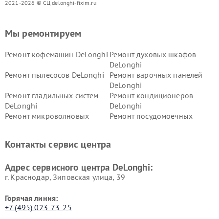
2021-2026 © СЦ delonghi-fixim.ru
Мы ремонтируем
Ремонт кофемашин DeLonghi
Ремонт духовых шкафов
DeLonghi
Ремонт пылесосов DeLonghi
Ремонт варочных панелей
DeLonghi
Ремонт гладильных систем
Ремонт кондиционеров
DeLonghi
DeLonghi
Ремонт микроволновых
Ремонт посудомоечных
печей DeLonghi
машин DeLonghi
Ремонт стиральных машин
Ремонт холодильников
Контакты сервис центра
DeLonghi
DeLonghi
Адрес сервисного центра DeLonghi:
г. Краснодар, Зиповская улица, 39
Горячая линия:
+7 (495) 023-73-25