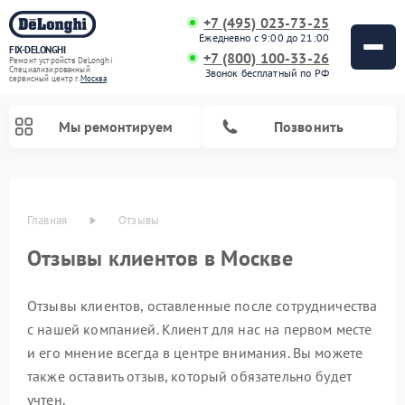
+7 (495) 023-73-25
Ежедневно с 9:00 до 21:00
FIX-DELONGHI
+7 (800) 100-33-26
Ремонт устройств DeLonghi
Специализированный
Звонок бесплатный по РФ
cервисный центр г.
Москва
Мы ремонтируем
Позвонить
Главная
Отзывы
Отзывы клиентов в Москве
Отзывы клиентов, оставленные после сотрудничества
с нашей компанией. Клиент для нас на первом месте
и его мнение всегда в центре внимания. Вы можете
Ремонт гладильных систем DeLonghi
Ремонт микроволновых печей DeLonghi
Ремонт стиральных машин DeLonghi
Ремонт духовых шкафов DeLonghi
Ремонт варочных панелей DeLonghi
Ремонт кондиционеров DeLonghi
Ремонт посудомоечных машин DeLonghi
Ремонт холодильников DeLonghi
также оставить отзыв, который обязательно будет
учтен.