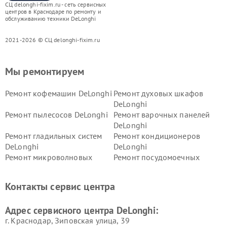
СЦ delonghi-fixim.ru - сеть сервисных
центров в Краснодаре по ремонту и
обслуживанию техники DeLonghi
2021-2026 © СЦ delonghi-fixim.ru
Мы ремонтируем
Ремонт кофемашин DeLonghi
Ремонт духовых шкафов
DeLonghi
Ремонт пылесосов DeLonghi
Ремонт варочных панелей
DeLonghi
Ремонт гладильных систем
Ремонт кондиционеров
DeLonghi
DeLonghi
Ремонт микроволновых
Ремонт посудомоечных
печей DeLonghi
машин DeLonghi
Ремонт стиральных машин
Ремонт холодильников
Контакты сервис центра
DeLonghi
DeLonghi
Адрес сервисного центра DeLonghi:
г. Краснодар, Зиповская улица, 39