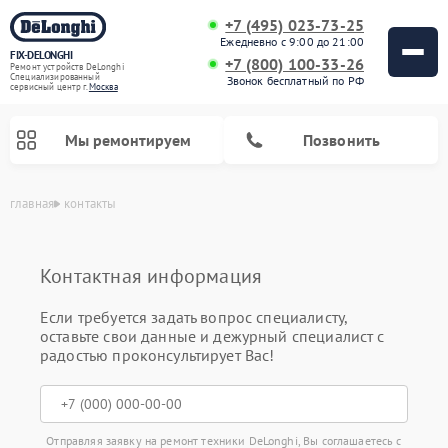
+7 (495) 023-73-25
Ежедневно с 9:00 до 21:00
FIX-DELONGHI
+7 (800) 100-33-26
Ремонт устройств DeLonghi
Специализированный
Звонок бесплатный по РФ
cервисный центр г.
Москва
Мы ремонтируем
Позвонить
главная
контакты
Контактная информация
Если требуется задать вопрос специалисту,
оставьте свои данные и дежурный специалист с
радостью проконсультирует Вас!
Ремонт гладильных систем DeLonghi
Ремонт микроволновых печей DeLonghi
Ремонт стиральных машин DeLonghi
Ремонт духовых шкафов DeLonghi
Ремонт варочных панелей DeLonghi
Ремонт кондиционеров DeLonghi
Ремонт посудомоечных машин DeLonghi
Ремонт холодильников DeLonghi
Отправляя заявку на ремонт техники DeLonghi, Вы соглашаетесь с