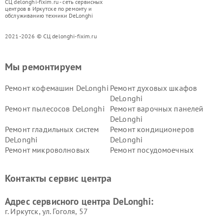
СЦ delonghi-fixim.ru - сеть сервисных
центров в Иркутске по ремонту и
обслуживанию техники DeLonghi
2021-2026 © СЦ delonghi-fixim.ru
Мы ремонтируем
Ремонт кофемашин DeLonghi
Ремонт духовых шкафов
DeLonghi
Ремонт пылесосов DeLonghi
Ремонт варочных панелей
DeLonghi
Ремонт гладильных систем
Ремонт кондиционеров
DeLonghi
DeLonghi
Ремонт микроволновых
Ремонт посудомоечных
печей DeLonghi
машин DeLonghi
Ремонт стиральных машин
Ремонт холодильников
Контакты сервис центра
DeLonghi
DeLonghi
Адрес сервисного центра DeLonghi:
г. Иркутск, ул. ​Гоголя, 57