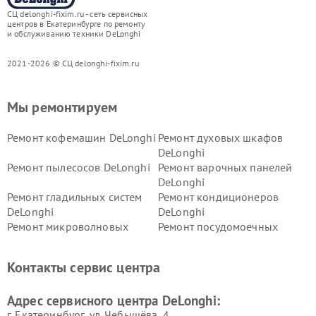
СЦ delonghi-fixim.ru - сеть сервисных
центров в Екатеринбурге по ремонту
и обслуживанию техники DeLonghi
2021-2026 © СЦ delonghi-fixim.ru
Мы ремонтируем
Ремонт кофемашин DeLonghi
Ремонт духовых шкафов
DeLonghi
Ремонт пылесосов DeLonghi
Ремонт варочных панелей
DeLonghi
Ремонт гладильных систем
Ремонт кондиционеров
DeLonghi
DeLonghi
Ремонт микроволновых
Ремонт посудомоечных
печей DeLonghi
машин DeLonghi
Ремонт стиральных машин
Ремонт холодильников
Контакты сервис центра
DeLonghi
DeLonghi
Адрес сервисного центра DeLonghi:
г. Екатеринбург, ул. Чебышёва, 4