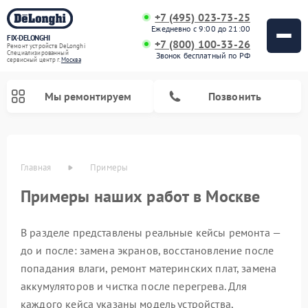
+7 (495) 023-73-25
Ежедневно с 9:00 до 21:00
FIX-DELONGHI
+7 (800) 100-33-26
Ремонт устройств DeLonghi
Специализированный
Звонок бесплатный по РФ
cервисный центр г.
Москва
Мы ремонтируем
Позвонить
Главная
Примеры
Примеры наших работ в Москве
В разделе представлены реальные кейсы ремонта —
до и после: замена экранов, восстановление после
попадания влаги, ремонт материнских плат, замена
Ремонт гладильных систем DeLonghi
Ремонт микроволновых печей DeLonghi
Ремонт стиральных машин DeLonghi
Ремонт духовых шкафов DeLonghi
Ремонт варочных панелей DeLonghi
Ремонт кондиционеров DeLonghi
Ремонт посудомоечных машин DeLonghi
Ремонт холодильников DeLonghi
аккумуляторов и чистка после перегрева. Для
каждого кейса указаны модель устройства,