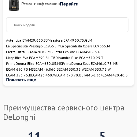
Перейти
неисправности. После согласования стоимости
Ремонт кофемашин
ремонта с клиентом мы приступаем к замене или
восстановлению компонентов. Заключительным
шагом является тестирование техники под
нагрузкой и выдача гарантийного талона.
Контактная информация и
Autentica ETAM29.660.SB
Maestosa EPAM960.75.GLM
La Specialista Prestigio EC9355.M
запись на ремонт
La Specialista Opera EC9555.M
Eletta Ultra ECAM470.85.MB
Eletta Explore ECAM450.65.G
Magnifica Evo ECAM290.81.TB
Dinamica Plus ECAM370.95.T
Если вам требуется сервис DeLonghi — обращайтесь
PrimaDonna Elite ECAM650.85.MS
PrimaDonna Soul ECAM610.75.MB
в нашу компанию. Мы оперативно примем технику в
ECAM 650.75 MS
ECAM 46.860.B
ECAM 350.35.W
ECAM 353.75.W
работу, согласуем сроки и обеспечим надежный
ECAM 353.75.B
ECAM23.460.W
ECAM 370.70.B
ETAM 36.364
ESAM 420.40.B
Показать еще ...
результат. Наш сервисный центр DeLonghi
расположен по адресу: ул. Чаянова 18. Свяжитесь с
нами по телефону: +7 (495) 023-73-25.
Преимущества сервисного центра
DeLonghi
11
5