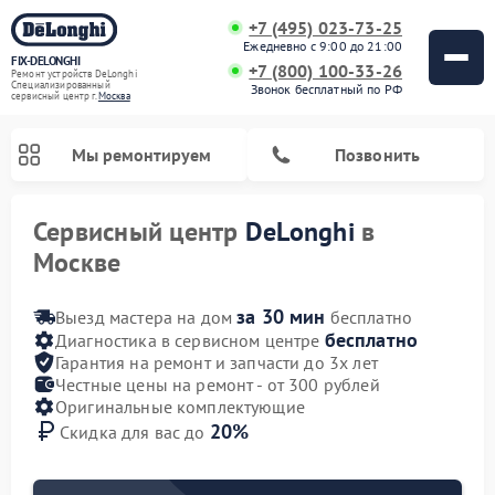
+7 (495) 023-73-25
Ежедневно с 9:00 до 21:00
FIX-DELONGHI
+7 (800) 100-33-26
Ремонт устройств DeLonghi
Специализированный
Звонок бесплатный по РФ
cервисный центр г.
Москва
Мы ремонтируем
Позвонить
Сервисный центр
DeLonghi
в
Москве
за 30 мин
Выезд мастера на дом
бесплатно
бесплатно
Диагностика в сервисном центре
Гарантия на ремонт и запчасти до 3х лет
Честные цены на ремонт - от 300 рублей
Оригинальные комплектующие
20%
Скидка для вас до
Ремонт гладильных систем DeLonghi
Ремонт микроволновых печей DeLonghi
Ремонт стиральных машин DeLonghi
Ремонт духовых шкафов DeLonghi
Ремонт варочных панелей DeLonghi
Ремонт кондиционеров DeLonghi
Ремонт посудомоечных машин DeLonghi
Ремонт холодильников DeLonghi