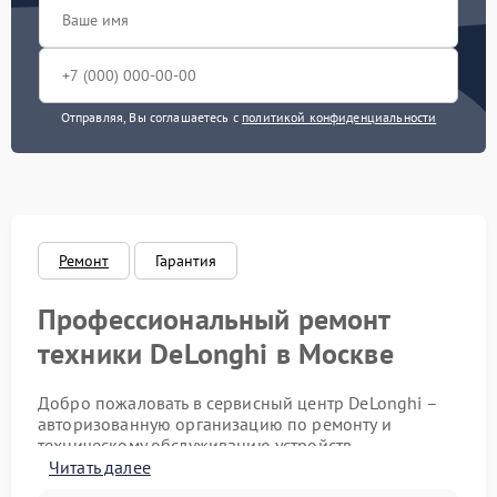
Замена термодатчика
580 рублей
Замена бойлера
570 рублей
Отправляя, Вы соглашаетесь с
политикой конфиденциальности
Замена датчиков
290 рублей
Замена прокладок
290 рублей
Замена трубок
300 рублей
Ремонт
Гарантия
Чистка дренажа
400 рублей
Профессиональный ремонт
Декальцинация
430 рублей
техники DeLonghi в Москве
Замена щёток
490 рублей
Добро пожаловать в сервисный центр DeLonghi –
электродвигателя
авторизованную организацию по ремонту и
техническому обслуживанию устройств
Замена двигателя
500 рублей
итальянского бренда. Мы работаем в Москве,
Читать далее
кофемолки
предоставляя профессиональные услуги по