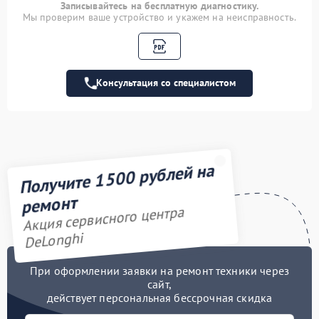
Ремонт капучинатора
600 рублей
Записывайтесь на бесплатную диагностику.
Мы проверим ваше устройство и укажем на неисправность.
Ремонт заварного блока
600 рублей
Замена датчика воды
600 рублей
Консультация со специалистом
Ремонт
электромагнитного
620 рублей
клапана
Замена бака воды
700 рублей
Получите 1500 рублей на
Замена клапана пара
720 рублей
ремонт
Акция сервисного центра
Замена фильтра
780 рублей
DeLonghi
Ремонт системной платы
850 рублей
При оформлении заявки на ремонт техники через
сайт,
Ремонт ЦЗУ
980 рублей
действует персональная бессрочная скидка