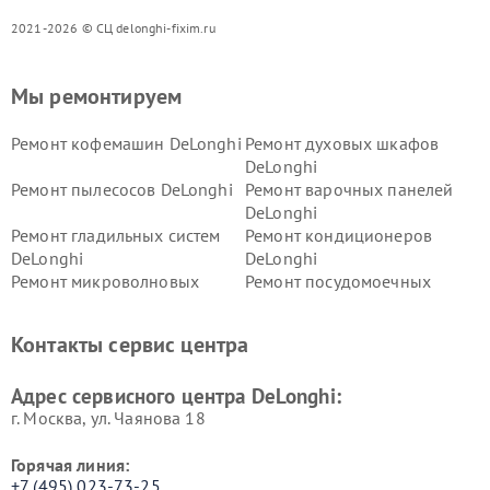
2021-2026 © СЦ delonghi-fixim.ru
Мы ремонтируем
Ремонт кофемашин DeLonghi
Ремонт духовых шкафов
DeLonghi
Ремонт пылесосов DeLonghi
Ремонт варочных панелей
DeLonghi
Ремонт гладильных систем
Ремонт кондиционеров
DeLonghi
DeLonghi
Ремонт микроволновых
Ремонт посудомоечных
печей DeLonghi
машин DeLonghi
Ремонт стиральных машин
Ремонт холодильников
Контакты сервис центра
DeLonghi
DeLonghi
Адрес сервисного центра DeLonghi:
г. Москва, ул. Чаянова 18
Горячая линия:
+7 (495) 023-73-25