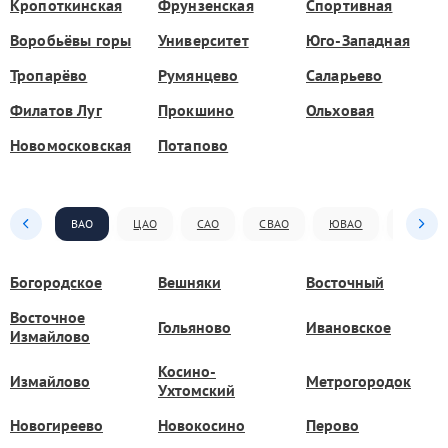
Кропоткинская
Фрунзенская
Спортивная
Воробьёвы горы
Университет
Юго-Западная
Тропарёво
Румянцево
Саларьево
Филатов Луг
Прокшино
Ольховая
Новомосковская
Потапово
ВАО
ЦАО
САО
СВАО
ЮВАО
ЮАО
Богородское
Вешняки
Восточный
Восточное
Гольяново
Ивановское
Измайлово
Косино-
Измайлово
Метрогородок
Ухтомский
Новогиреево
Новокосино
Перово