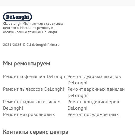
СЦ delonghi-fixim.ru - сеть сервисных
центров в Москве по ремонту и
обслуживанию техники DeLonghi
2021-2026 © СЦ delonghi-fixim.ru
Мы ремонтируем
Ремонт кофемашин DeLonghi
Ремонт духовых шкафов
DeLonghi
Ремонт пылесосов DeLonghi
Ремонт варочных панелей
DeLonghi
Ремонт гладильных систем
Ремонт кондиционеров
DeLonghi
DeLonghi
Ремонт микроволновых
Ремонт посудомоечных
печей DeLonghi
машин DeLonghi
Ремонт стиральных машин
Ремонт холодильников
Контакты сервис центра
DeLonghi
DeLonghi