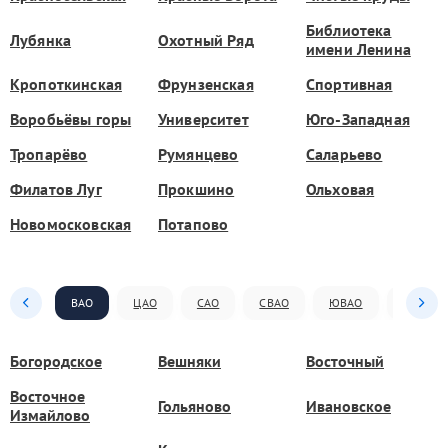
Библиотека
Лубянка
Охотный Ряд
имени Ленина
Кропоткинская
Фрунзенская
Спортивная
Воробьёвы горы
Университет
Юго-Западная
Тропарёво
Румянцево
Саларьево
Филатов Луг
Прокшино
Ольховая
Новомосковская
Потапово
ВАО
ЦАО
САО
СВАО
ЮВАО
ЮАО
Богородское
Вешняки
Восточный
Восточное
Гольяново
Ивановское
Измайлово