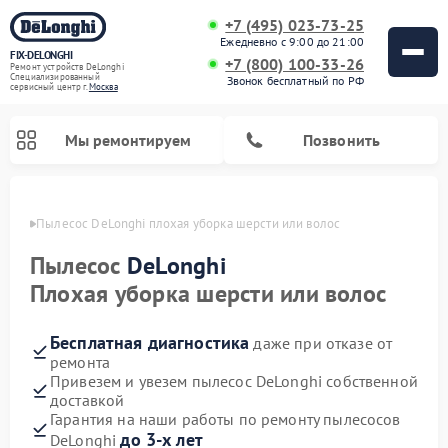
+7 (495) 023-73-25
Ежедневно с 9:00 до 21:00
FIX-DELONGHI
+7 (800) 100-33-26
Ремонт устройств DeLonghi
Специализированный
Звонок бесплатный по РФ
cервисный центр г.
Москва
Мы ремонтируем
Позвонить
оскве
Пылесос DeLonghi плохая уборка шерсти или волос
Пылесос
DeLonghi
Плохая уборка шерсти или волос
Бесплатная диагностика
даже при отказе от
ремонта
Привезем и увезем пылесос DeLonghi собственной
доставкой
Ремонт варочных панелей DeLonghi
Ремонт кондиционеров DeLonghi
Ремонт посудомоечных машин DeLonghi
Ремонт холодильников DeLonghi
Ремонт духовых шкафов DeLonghi
Ремонт гладильных систем DeLonghi
Ремонт микроволновых печей DeLonghi
Ремонт стиральных машин DeLonghi
Гарантия на наши работы по ремонту пылесосов
до 3-х лет
DeLonghi