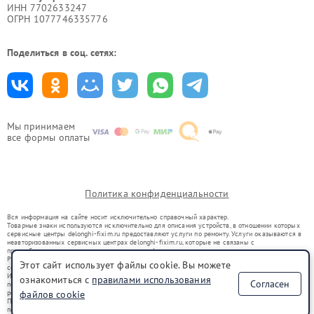
ИНН 7702633247
ОГРН 1077746335776
Поделиться в соц. сетях:
Мы принимаем
все формы оплаты
Политика конфиденциальности
Вся информация на сайте носит исключительно справочный характер.
Товарные знаки используются исключительно для описания устройств, в отношении которых
сервисные центры delonghi-fixim.ru предоставляют услуги по ремонту. Услуги оказываются в
неавторизованных сервисных центрах delonghi-fixim.ru, которые не связаны с
правообладателями товарных знаков или их официальными представителями.
Ремонт осуществляется для устройств, уже введенных в гражданский оборот в соответствии
Этот сайт использует файлы cookie. Вы можете
со статьей 1487 ГК РФ.
Использование товарных знаков не преследует цели индивидуализации услуг или введения
ознакомиться с
правилами использования
Согласен
потребителей в заблуждение, а служит для информирования о предоставляемых услугах по
ремонту техники указанных брендов.
файлов cookie
Представленная на сайте информация не является публичной офертой, определяемой
положениями Статьи 437(2) Гражданского кодекса РФ