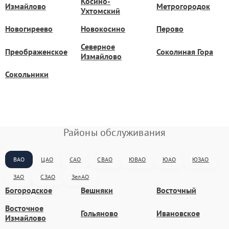
Косино-
Измайлово
Метрогородок
Ухтомский
Новогиреево
Новокосино
Перово
Северное
Преображенское
Соколиная Гора
Измайлово
Сокольники
Районы обслуживания
ВАО
ЦАО
САО
СВАО
ЮВАО
ЮАО
ЮЗАО
ЗАО
СЗАО
ЗелАО
Богородское
Вешняки
Восточный
Восточное
Гольяново
Ивановское
Измайлово