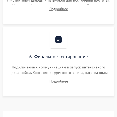
уплотнителей дверцы и патрубков для исключения протечек.
Надежная фиксация хомутов гидравлической системы,
Подробнее
сборка корпуса и установка датчика поплавка.
6. Финальное тестирование
Подключение к коммуникациям и запуск интенсивного
цикла мойки. Контроль корректного залива, нагрева воды
до нужной температуры, отсутствия посторонних шумов,
Подробнее
штатного слива и абсолютной сухости в поддоне.