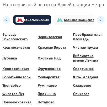
Наш сервисный центр на Вашей станции метро
Сокольническая
Большая кольцевая
Бульвар
Преображенская
Черкизовская
Рокоссовского
площадь
Красносельская
Красные Ворота
Чистые пруды
Библиотека
Лубянка
Охотный Ряд
имени Ленина
Кропоткинская
Фрунзенская
Спортивная
Воробьёвы горы
Университет
Юго-Западная
Тропарёво
Румянцево
Саларьево
Филатов Луг
Прокшино
Ольховая
Новомосковская
Потапово