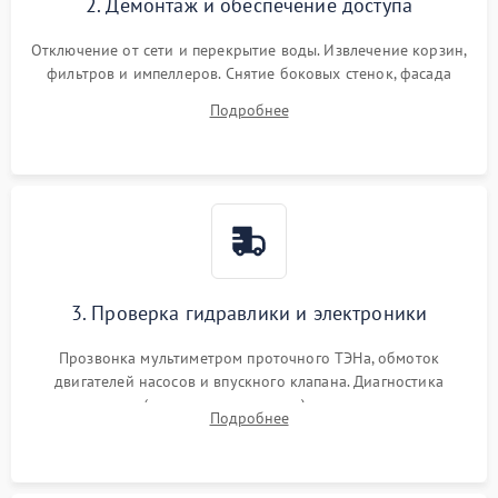
2. Демонтаж и обеспечение доступа
Отключение от сети и перекрытие воды. Извлечение корзин,
фильтров и импеллеров. Снятие боковых стенок, фасада
дверцы или нижнего поддона для прямого доступа к
Подробнее
циркуляционному насосу, ТЭНу и сливной помпе.
3. Проверка гидравлики и электроники
Прозвонка мультиметром проточного ТЭНа, обмоток
двигателей насосов и впускного клапана. Диагностика
прессостата (датчика уровня воды), датчика мутности,
Подробнее
концевика дверцы и электронного модуля управления.