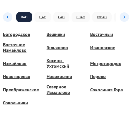
ВАО
ЦАО
САО
СВАО
ЮВАО
ЮАО
Богородское
Вешняки
Восточный
Восточное
Гольяново
Ивановское
Измайлово
Косино-
Измайлово
Метрогородок
Ухтомский
Новогиреево
Новокосино
Перово
Северное
Преображенское
Соколиная Гора
Измайлово
Сокольники