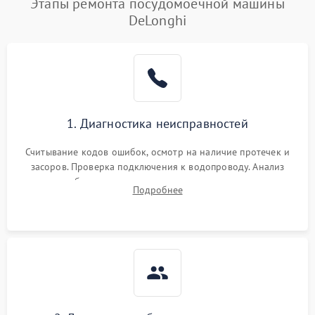
Этапы ремонта посудомоечной машины
DeLonghi
1. Диагностика неисправностей
Считывание кодов ошибок, осмотр на наличие протечек и
засоров. Проверка подключения к водопроводу. Анализ
жалоб на отсутствие слива, нагрева, вращения
Подробнее
разбрызгивателей или срабатывание системы защиты
аквастоп.