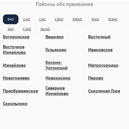
Районы обслуживания
ВАО
ЦАО
САО
СВАО
ЮВАО
ЮАО
ЮЗАО
ЗАО
СЗАО
ЗелАО
Богородское
Вешняки
Восточный
Восточное
Гольяново
Ивановское
Измайлово
Косино-
Измайлово
Метрогородок
Ухтомский
Новогиреево
Новокосино
Перово
Северное
Преображенское
Соколиная Гора
Измайлово
Сокольники