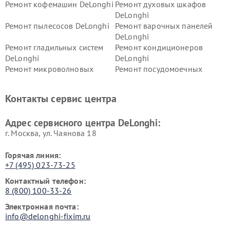
Ремонт кофемашин DeLonghi
Ремонт духовых шкафов
DeLonghi
Ремонт пылесосов DeLonghi
Ремонт варочных панелей
DeLonghi
Ремонт гладильных систем
Ремонт кондиционеров
DeLonghi
DeLonghi
Ремонт микроволновых
Ремонт посудомоечных
печей DeLonghi
машин DeLonghi
Ремонт стиральных машин
Ремонт холодильников
Контакты сервис центра
DeLonghi
DeLonghi
Адрес сервисного центра DeLonghi:
г. Москва, ул. Чаянова 18
Горячая линия:
+7 (495) 023-73-25
Контактный телефон:
8 (800) 100-33-26
Электронная почта:
info@delonghi-fixim.ru