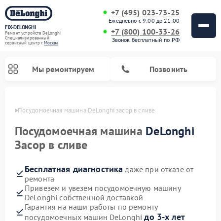
+7 (495) 023-73-25
Ежедневно с 9:00 до 21:00
FIX-DELONGHI
+7 (800) 100-33-26
Ремонт устройств DeLonghi
Специализированный
Звонок бесплатный по РФ
cервисный центр г.
Москва
Мы ремонтируем
Позвонить
оскве
Посудомоечная машина DeLonghi засор в сливе
Посудомоечная машина
DeLonghi
Засор в сливе
Бесплатная диагностика
даже при отказе от
ремонта
Привезем и увезем посудомоечную машину
DeLonghi собственной доставкой
Ремонт гладильных систем DeLonghi
Ремонт микроволновых печей DeLonghi
Ремонт холодильников DeLonghi
Ремонт духовых шкафов DeLonghi
Ремонт варочных панелей DeLonghi
Ремонт кондиционеров DeLonghi
Ремонт стиральных машин DeLonghi
Гарантия на наши работы по ремонту
до 3-х лет
посудомоечных машин DeLonghi