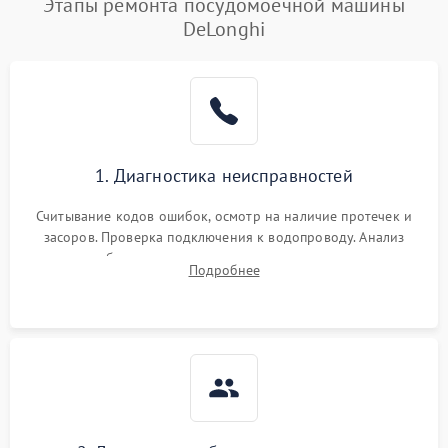
Этапы ремонта посудомоечной машины
DeLonghi
1. Диагностика неисправностей
Считывание кодов ошибок, осмотр на наличие протечек и
засоров. Проверка подключения к водопроводу. Анализ
жалоб на отсутствие слива, нагрева, вращения
Подробнее
разбрызгивателей или срабатывание системы защиты
аквастоп.