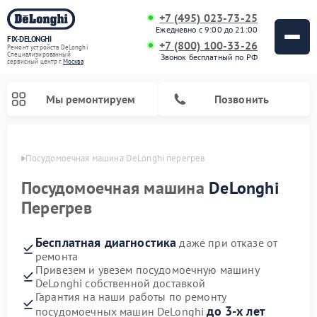
+7 (495) 023-73-25
Ежедневно с 9:00 до 21:00
FIX-DELONGHI
+7 (800) 100-33-26
Ремонт устройств DeLonghi
Специализированный
Звонок бесплатный по РФ
cервисный центр г.
Москва
Мы ремонтируем
Позвонить
оскве
Посудомоечная машина DeLonghi перегрев
Посудомоечная машина
DeLonghi
Перегрев
Бесплатная диагностика
даже при отказе от
ремонта
Привезем и увезем посудомоечную машину
DeLonghi собственной доставкой
Ремонт гладильных систем DeLonghi
Ремонт микроволновых печей DeLonghi
Ремонт холодильников DeLonghi
Ремонт духовых шкафов DeLonghi
Ремонт варочных панелей DeLonghi
Ремонт кондиционеров DeLonghi
Ремонт стиральных машин DeLonghi
Гарантия на наши работы по ремонту
до 3-х лет
посудомоечных машин DeLonghi