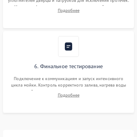
уплотнителей дверцы и патрубков для исключения протечек.
Надежная фиксация хомутов гидравлической системы,
Подробнее
сборка корпуса и установка датчика поплавка.
6. Финальное тестирование
Подключение к коммуникациям и запуск интенсивного
цикла мойки. Контроль корректного залива, нагрева воды
до нужной температуры, отсутствия посторонних шумов,
Подробнее
штатного слива и абсолютной сухости в поддоне.