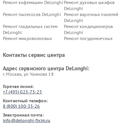
Ремонт кофемашин DeLonghi
Ремонт духовых шкафов
DeLonghi
Ремонт пылесосов DeLonghi
Ремонт варочных панелей
DeLonghi
Ремонт гладильных систем
Ремонт кондиционеров
DeLonghi
DeLonghi
Ремонт микроволновых
Ремонт посудомоечных
печей DeLonghi
машин DeLonghi
Ремонт стиральных машин
Ремонт холодильников
Контакты сервис центра
DeLonghi
DeLonghi
Адрес сервисного центра DeLonghi:
г. Москва, ул. Чаянова 18
Горячая линия:
+7 (495) 023-73-25
Контактный телефон:
8 (800) 100-33-26
Электронная почта:
info@delonghi-fixim.ru