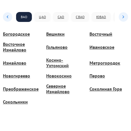
ВАО
ЦАО
САО
СВАО
ЮВАО
ЮАО
Богородское
Вешняки
Восточный
Восточное
Гольяново
Ивановское
Измайлово
Косино-
Измайлово
Метрогородок
Ухтомский
Новогиреево
Новокосино
Перово
Северное
Преображенское
Соколиная Гора
Измайлово
Сокольники