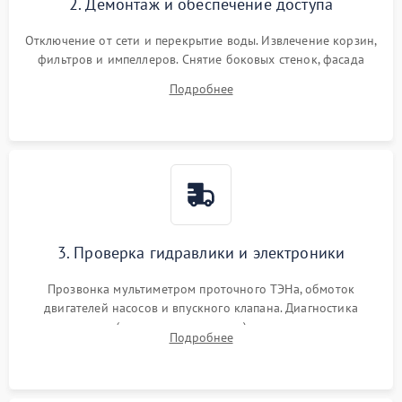
2. Демонтаж и обеспечение доступа
Отключение от сети и перекрытие воды. Извлечение корзин,
фильтров и импеллеров. Снятие боковых стенок, фасада
дверцы или нижнего поддона для прямого доступа к
Подробнее
циркуляционному насосу, ТЭНу и сливной помпе.
3. Проверка гидравлики и электроники
Прозвонка мультиметром проточного ТЭНа, обмоток
двигателей насосов и впускного клапана. Диагностика
прессостата (датчика уровня воды), датчика мутности,
Подробнее
концевика дверцы и электронного модуля управления.