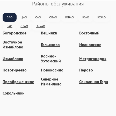
Районы обслуживания
ВАО
ЦАО
САО
СВАО
ЮВАО
ЮАО
ЮЗАО
ЗАО
СЗАО
ЗелАО
Богородское
Вешняки
Восточный
Восточное
Гольяново
Ивановское
Измайлово
Косино-
Измайлово
Метрогородок
Ухтомский
Новогиреево
Новокосино
Перово
Северное
Преображенское
Соколиная Гора
Измайлово
Сокольники