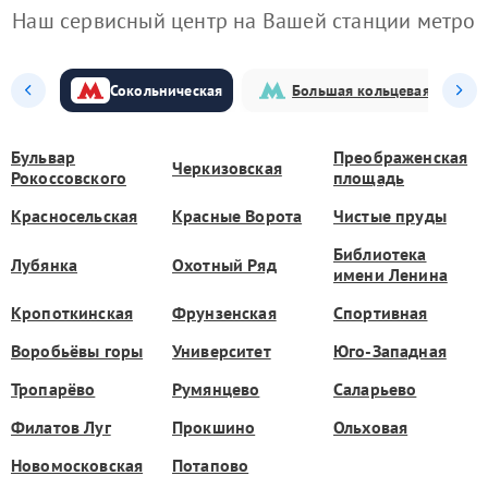
Наш сервисный центр на Вашей станции метро
Сокольническая
Большая кольцевая
Бульвар
Преображенская
Черкизовская
Рокоссовского
площадь
Красносельская
Красные Ворота
Чистые пруды
Библиотека
Лубянка
Охотный Ряд
имени Ленина
Кропоткинская
Фрунзенская
Спортивная
Воробьёвы горы
Университет
Юго-Западная
Тропарёво
Румянцево
Саларьево
Филатов Луг
Прокшино
Ольховая
Новомосковская
Потапово