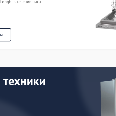
onghi в течении часа
ны
 техники