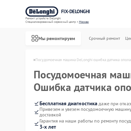
FIX-DELONGHI
Ремонт устройств DeLonghi
Специализированный cервисный центр г.
Москва
Мы ремонтируем
Срочный ремонт
Це
 DeLonghi в Москве
Посудомоечная машина DeLonghi ошибка датчика опола
Посудомоечная ма
Ошибка датчика опо
Бесплатная диагностика
даже при отказ
Привезем и увезем посудомоечную машину
доставкой
Гарантия на наши работы по ремонту пос
3-х лет
Ремонт духовых шкафов DeLonghi
Ремонт варочных панелей DeLonghi
Ремонт гладильных систем DeLonghi
Ремонт кондиционеров DeLonghi
Ремонт микроволновых печей DeLonghi
Ремонт стиральных машин DeLonghi
Ремонт холодильников DeLonghi