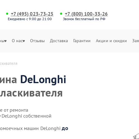
+7 (495) 023-73-25
+7 (800) 100-33-26
Ежедневно с 9:00 до 21:00
Звонок бесплатный по РФ
ны
О нас
Отзывы
Доставка
Гарантии
Акции и скидки
Зая
скивателя
шина
DeLonghi
ласкивателя
е от ремонта
 DeLonghi собственной
до
удомоечных машин DeLonghi