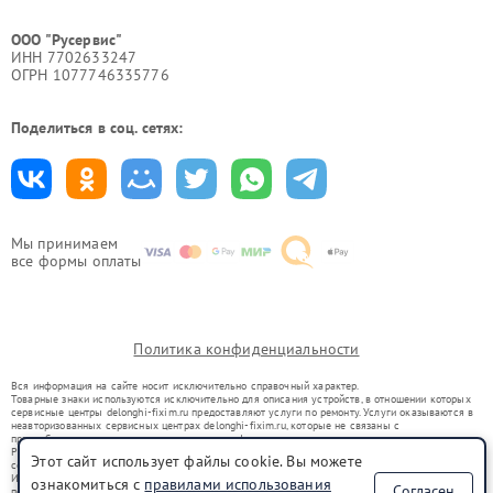
ООО "Русервис"
ИНН 7702633247
ОГРН 1077746335776
Поделиться в соц. сетях:
Мы принимаем
все формы оплаты
Политика конфиденциальности
Вся информация на сайте носит исключительно справочный характер.
Товарные знаки используются исключительно для описания устройств, в отношении которых
сервисные центры delonghi-fixim.ru предоставляют услуги по ремонту. Услуги оказываются в
неавторизованных сервисных центрах delonghi-fixim.ru, которые не связаны с
правообладателями товарных знаков или их официальными представителями.
Ремонт осуществляется для устройств, уже введенных в гражданский оборот в соответствии
Этот сайт использует файлы cookie. Вы можете
со статьей 1487 ГК РФ.
Использование товарных знаков не преследует цели индивидуализации услуг или введения
ознакомиться с
правилами использования
Согласен
потребителей в заблуждение, а служит для информирования о предоставляемых услугах по