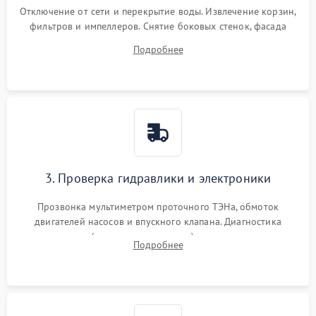
Отключение от сети и перекрытие воды. Извлечение корзин,
фильтров и импеллеров. Снятие боковых стенок, фасада
дверцы или нижнего поддона для прямого доступа к
Подробнее
циркуляционному насосу, ТЭНу и сливной помпе.
3. Проверка гидравлики и электроники
Прозвонка мультиметром проточного ТЭНа, обмоток
двигателей насосов и впускного клапана. Диагностика
прессостата (датчика уровня воды), датчика мутности,
Подробнее
концевика дверцы и электронного модуля управления.