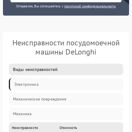
Отправляя, Вы соглашаетесь с
политикой конфиденциальности
Неисправности посудомоечной
машины DeLonghi
Виды неисправностей
Электроника
Механические повреждения
Механика
Неисправности
Стоимость
Управление