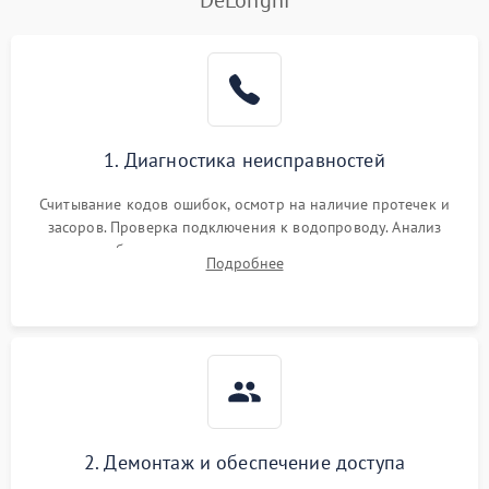
DeLonghi
Не работает сушилка
2100 ₽
Подробнее →
Сбои в работе таймера
1700 ₽
Подробнее →
Проблемы с
2100 ₽
Подробнее →
1. Диагностика неисправностей
циркуляционным насосом
Считывание кодов ошибок, осмотр на наличие протечек и
засоров. Проверка подключения к водопроводу. Анализ
жалоб на отсутствие слива, нагрева, вращения
Подробнее
разбрызгивателей или срабатывание системы защиты
аквастоп.
2. Демонтаж и обеспечение доступа