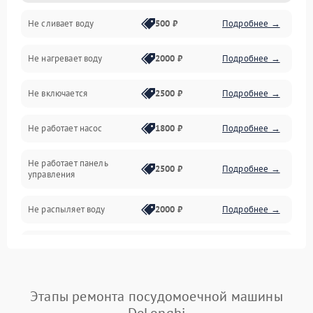
Не сливает воду
500 ₽
Подробнее →
Электропитание
Не нагревает воду
2000 ₽
Подробнее →
Датчики
Не включается
2500 ₽
Подробнее →
Нагрев
Не работает насос
1800 ₽
Подробнее →
Вода
Не работает панель
Гигиена
2500 ₽
Подробнее →
управления
Программное обеспечение
Не распыляет воду
2000 ₽
Подробнее →
Не запускается цикл
1800 ₽
Подробнее →
стирки
Проблемы с набором
Этапы ремонта посудомоечной машины
1800 ₽
Подробнее →
воды