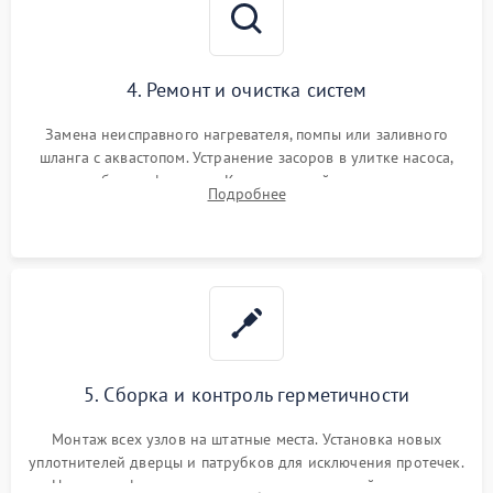
4. Ремонт и очистка систем
Замена неисправного нагревателя, помпы или заливного
шланга с аквастопом. Устранение засоров в улитке насоса,
патрубках и фильтрах. Компонентный ремонт платы
Подробнее
управления, восстановление поврежденной проводки.
5. Сборка и контроль герметичности
Монтаж всех узлов на штатные места. Установка новых
уплотнителей дверцы и патрубков для исключения протечек.
Надежная фиксация хомутов гидравлической системы,