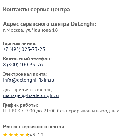
Ремонт стиральных машин
Ремонт холодильников
Контакты сервис центра
DeLonghi
DeLonghi
Адрес сервисного центра DeLonghi:
г. Москва, ул. Чаянова 18
Горячая линия:
+7 (495) 023-73-25
Контактный телефон:
8 (800) 100-33-26
Электронная почта:
info@delonghi-fixim.ru
для юридических лиц
manager@fix-delonghi.ru
График работы:
ПН-ВСК с 9:00 до 21:00 без перерывов и выходных
Рейтинг сервисного центра
4.9-5.0