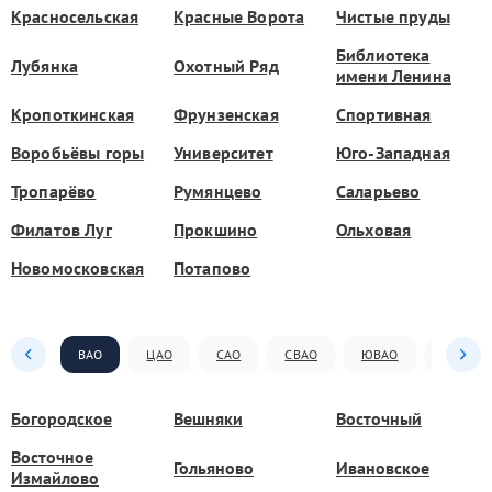
Красносельская
Красные Ворота
Чистые пруды
Библиотека
Лубянка
Охотный Ряд
имени Ленина
Кропоткинская
Фрунзенская
Спортивная
Воробьёвы горы
Университет
Юго-Западная
Тропарёво
Румянцево
Саларьево
Филатов Луг
Прокшино
Ольховая
Новомосковская
Потапово
ВАО
ЦАО
САО
СВАО
ЮВАО
ЮАО
Богородское
Вешняки
Восточный
Восточное
Гольяново
Ивановское
Измайлово