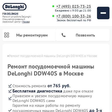
+7 (495) 023-73-25
Ежедневно с 9:00 до 21:00
FIX-DELONGHI
+7 (800) 100-33-26
Ремонт устройств DeLonghi
Специализированный
Звонок бесплатный по РФ
cервисный центр г.
Москва
Мы ремонтируем
Позвонить
оскве
Ремонт посудомоечной машины DeLonghi DDW40S в Москве
Ремонт посудомоечной машины
DeLonghi DDW40S в Москве
от 765 руб.
Стоимость ремонта
Бесплатная диагностика
даже при отказе
Привезем и увезем посудомоечную машину
DeLonghi DDW40S сами
Ремонт гладильных систем DeLonghi
Ремонт микроволновых печей DeLonghi
Ремонт холодильников DeLonghi
Ремонт духовых шкафов DeLonghi
Ремонт варочных панелей DeLonghi
Ремонт кондиционеров DeLonghi
Ремонт стиральных машин DeLonghi
Гарантия на наши работы по ремонту
до 3-х
посудомоечных машин DeLonghi DDW40S