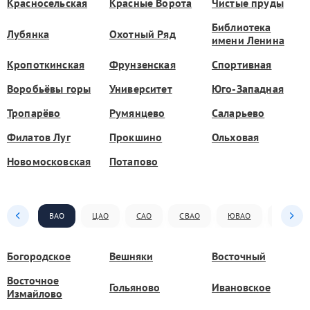
Красносельская
Красные Ворота
Чистые пруды
Библиотека
Лубянка
Охотный Ряд
имени Ленина
Кропоткинская
Фрунзенская
Спортивная
Воробьёвы горы
Университет
Юго-Западная
Тропарёво
Румянцево
Саларьево
Филатов Луг
Прокшино
Ольховая
Новомосковская
Потапово
ВАО
ЦАО
САО
СВАО
ЮВАО
ЮАО
Богородское
Вешняки
Восточный
Восточное
Гольяново
Ивановское
Измайлово