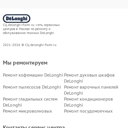
СЦ delonghi-fixim.ru - сеть сервисных
центров в Москве по ремонту и
обслуживанию техники DeLonghi
2021-2026 © СЦ delonghi-fixim.ru
Мы ремонтируем
Ремонт кофемашин DeLonghi
Ремонт духовых шкафов
DeLonghi
Ремонт пылесосов DeLonghi
Ремонт варочных панелей
DeLonghi
Ремонт гладильных систем
Ремонт кондиционеров
DeLonghi
DeLonghi
Ремонт микроволновых
Ремонт посудомоечных
печей DeLonghi
машин DeLonghi
Ремонт стиральных машин
Ремонт холодильников
Контакты сервис центра