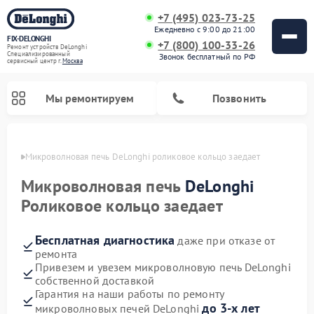
+7 (495) 023-73-25
Ежедневно с 9:00 до 21:00
FIX-DELONGHI
+7 (800) 100-33-26
Ремонт устройств DeLonghi
Специализированный
Звонок бесплатный по РФ
cервисный центр г.
Москва
Мы ремонтируем
Позвонить
оскве
Микроволновая печь DeLonghi роликовое кольцо заедает
Микроволновая печь
DeLonghi
Роликовое кольцо заедает
Бесплатная диагностика
даже при отказе от
ремонта
Привезем и увезем микроволновую печь DeLonghi
собственной доставкой
Ремонт гладильных систем DeLonghi
Ремонт посудомоечных машин DeLonghi
Ремонт холодильников DeLonghi
Ремонт духовых шкафов DeLonghi
Ремонт варочных панелей DeLonghi
Ремонт кондиционеров DeLonghi
Ремонт стиральных машин DeLonghi
Гарантия на наши работы по ремонту
до 3-х лет
микроволновых печей DeLonghi