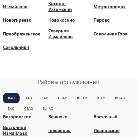
Косино-
Измайлово
Метрогородок
Ухтомский
Новогиреево
Новокосино
Перово
Северное
Преображенское
Соколиная Гора
Измайлово
Сокольники
Районы обслуживания
ВАО
ЦАО
САО
СВАО
ЮВАО
ЮАО
ЮЗАО
ЗАО
СЗАО
ЗелАО
Богородское
Вешняки
Восточный
Восточное
Гольяново
Ивановское
Измайлово