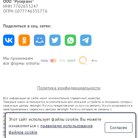
ООО "Русервис"
ИНН 7702633247
ОГРН 1077746335776
Поделиться в соц. сетях:
Мы принимаем
все формы оплаты
Политика конфиденциальности
Вся информация на сайте носит исключительно справочный характер.
Товарные знаки используются исключительно для описания устройств, в отношении которых
сервисные центры delonghi-fixim.ru предоставляют услуги по ремонту. Услуги оказываются в
неавторизованных сервисных центрах delonghi-fixim.ru, которые не связаны с
правообладателями товарных знаков или их официальными представителями.
Ремонт осуществляется для устройств, уже введенных в гражданский оборот в соответствии
Этот сайт использует файлы cookie. Вы можете
со статьей 1487 ГК РФ.
Использование товарных знаков не преследует цели индивидуализации услуг или введения
ознакомиться с
правилами использования
Согласен
потребителей в заблуждение, а служит для информирования о предоставляемых услугах по
ремонту техники указанных брендов.
файлов cookie
Представленная на сайте информация не является публичной офертой, определяемой