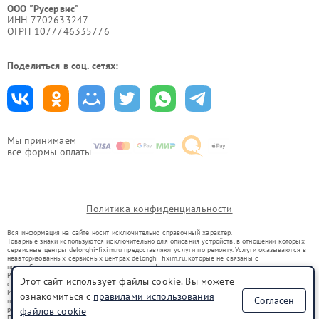
ООО "Русервис"
ИНН 7702633247
ОГРН 1077746335776
Поделиться в соц. сетях:
Мы принимаем
все формы оплаты
Политика конфиденциальности
Вся информация на сайте носит исключительно справочный характер.
Товарные знаки используются исключительно для описания устройств, в отношении которых
сервисные центры delonghi-fixim.ru предоставляют услуги по ремонту. Услуги оказываются в
неавторизованных сервисных центрах delonghi-fixim.ru, которые не связаны с
правообладателями товарных знаков или их официальными представителями.
Ремонт осуществляется для устройств, уже введенных в гражданский оборот в соответствии
Этот сайт использует файлы cookie. Вы можете
со статьей 1487 ГК РФ.
Использование товарных знаков не преследует цели индивидуализации услуг или введения
ознакомиться с
правилами использования
Согласен
потребителей в заблуждение, а служит для информирования о предоставляемых услугах по
ремонту техники указанных брендов.
файлов cookie
Представленная на сайте информация не является публичной офертой, определяемой