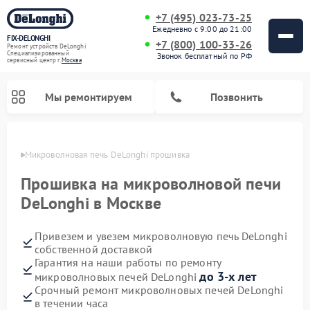
+7 (495) 023-73-25
Ежедневно с 9:00 до 21:00
FIX-DELONGHI
+7 (800) 100-33-26
Ремонт устройств DeLonghi
Специализированный
Звонок бесплатный по РФ
cервисный центр г.
Москва
Мы ремонтируем
Позвонить
оскве
Микроволновая печь DeLonghi прошивка
Прошивка на микроволновой печи
DeLonghi в Москве
Привезем и увезем микроволновую печь DeLonghi
собственной доставкой
Гарантия на наши работы по ремонту
до 3-х лет
микроволновых печей DeLonghi
Ремонт гладильных систем DeLonghi
Ремонт посудомоечных машин DeLonghi
Ремонт холодильников DeLonghi
Ремонт духовых шкафов DeLonghi
Ремонт варочных панелей DeLonghi
Ремонт кондиционеров DeLonghi
Ремонт стиральных машин DeLonghi
Срочный ремонт микроволновых печей DeLonghi
в течении часа