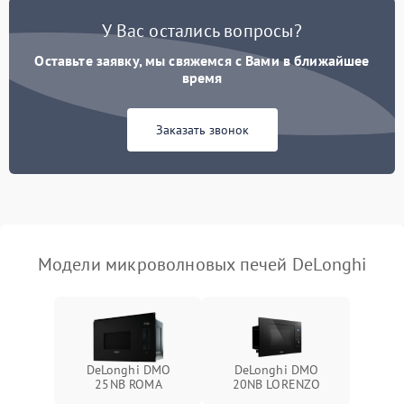
Появление запаха гари
2400 ₽
Подробнее →
У Вас остались вопросы?
Проблемы с вентилятором
2000 ₽
Подробнее →
Оставьте заявку, мы свяжемся с Вами в ближайшее
время
Поломка системы
2200 ₽
Подробнее →
охлаждения
Заказать звонок
Не работают сенсорные
2400 ₽
Подробнее →
кнопки
Не горит подсветка
2000 ₽
Подробнее →
Сломался трансформатор
1000 ₽
Подробнее →
Модели микроволновых печей DeLonghi
DeLonghi DMO
DeLonghi DMO
25NB ROMA
20NB LORENZO