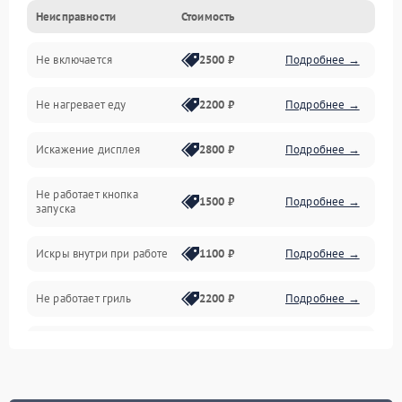
Неисправности
Стоимость
Дверца и корпус
Не включается
2500 ₽
Подробнее →
Механика и внутренние элементы
Не нагревает еду
2200 ₽
Подробнее →
Механические повреждения
Искажение дисплея
2800 ₽
Подробнее →
Питание и запуск
Не работает кнопка
Нагрев и приготовление
1500 ₽
Подробнее →
запуска
Программное обеспечение
Искры внутри при работе
1100 ₽
Подробнее →
Не работает гриль
2200 ₽
Подробнее →
Перегрев или отключение
2400 ₽
Подробнее →
во время работы