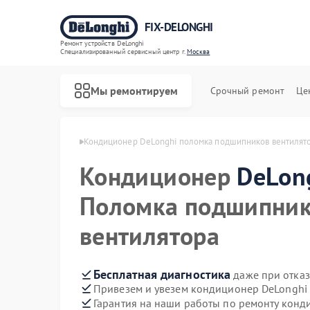
FIX-DELONGHI
Ремонт устройств DeLonghi
Специализированный cервисный центр г.
Москва
Мы ремонтируем
Срочный ремонт
Це
 DeLonghi в Москве
Кондиционер DeLonghi поломка подшипников вентилят
Кондиционер
DeLon
Поломка подшипни
вентилятора
Бесплатная диагностика
даже при отказ
Привезем и увезем кондиционер DeLonghi
Гарантия на наши работы по ремонту кон
Ремонт духовых шкафов DeLonghi
Ремонт варочных панелей DeLonghi
Ремонт гладильных систем DeLonghi
Ремонт микроволновых печей DeLonghi
Ремонт посудомоечных машин DeLonghi
Ремонт стиральных машин DeLonghi
Ремонт холодильников DeLonghi