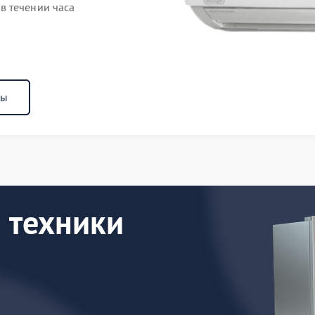
в течении часа
ны
 техники