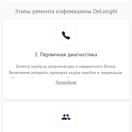
Этапы ремонта кофемашины DeLonghi
1. Первичная диагностика
Осмотр корпуса, капучинатора и заварочного блока.
Включение аппарата, проверка кодов ошибок и индикации.
Оценка работы помпы, термоблока и кофемолки на слух.
Подробнее
Измерение температуры и давления воды для выявления
локализации поломки.