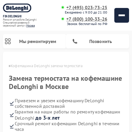
+7 (495) 023-73-25
Ежедневно с 9:00 до 21:00
FIX-DELONGHI
+7 (800) 100-33-26
Ремонт устройств DeLonghi
Специализированный
Звонок бесплатный по РФ
cервисный центр г.
Москва
Мы ремонтируем
Позвонить
оскве
Кофемашина DeLonghi замена термостата
Замена термостата на кофемашине
DeLonghi в Москве
Привезем и увезем кофемашину DeLonghi
собственной доставкой
Гарантия на наши работы по ремонту кофемашин
до 3-х лет
DeLonghi
Ремонт духовых шкафов DeLonghi
Ремонт варочных панелей DeLonghi
Ремонт кондиционеров DeLonghi
Ремонт посудомоечных машин DeLonghi
Ремонт холодильников DeLonghi
Ремонт гладильных систем DeLonghi
Ремонт микроволновых печей DeLonghi
Ремонт стиральных машин DeLonghi
Срочный ремонт кофемашин DeLonghi в течении
часа