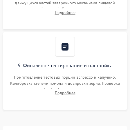
движущихся частей заварочного механизма пищевой
силиконовой смазкой. Проведение программной
Подробнее
декальцинации и очистки системы от кофейных масел.
Надежная фиксация всех соединений.
6. Финальное тестирование и настройка
Приготовление тестовых порций эспрессо и капучино.
Калибровка степени помола и дозировки зерна. Проверка
плотности кофейной таблетки, температуры напитка и
Подробнее
качества молочной пены. Контроль отсутствия посторонних
шумов и протечек.