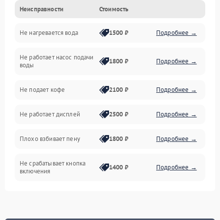
Неисправности
Стоимость
Прочие неисправности
Не нагревается вода
1500 ₽
Подробнее →
Включение и работа
Не работает насос подачи
Проблемы с водой
1800 ₽
Подробнее →
воды
Проблемы с капучинатором и паром
Не подает кофе
2100 ₽
Подробнее →
Управление и электроника
Не работает дисплей
2500 ₽
Подробнее →
Программное обеспечение
Плохо взбивает пену
1800 ₽
Подробнее →
Не срабатывает кнопка
1400 ₽
Подробнее →
включения
Запах гари при работе
1800 ₽
Подробнее →