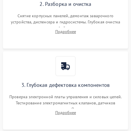
2. Разборка и очистка
Снятие корпусных панелей, демонтаж заварочного
устройства, диспенсера и гидросистемы. Глубокая очистка
внутренних узлов от кофейных масел, жмыха и накипи.
Подробнее
Промывка дренажных каналов и фильтров с использованием
специализированной химии.
3. Глубокая дефектовка компонентов
Проверка электронной платы управления и силовых цепей.
Тестирование электромагнитных клапанов, датчиков
температуры и расходомера. Оценка степени износа
Подробнее
жерновов кофемолки, уплотнительных колец гидросистемы
и шестерней редуктора.