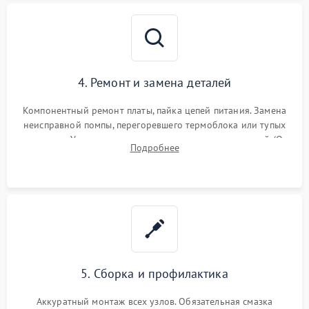
4. Ремонт и замена деталей
Компонентный ремонт платы, пайка цепей питания. Замена
неисправной помпы, перегоревшего термоблока или тупых
жерновов. Установка новых силиконовых уплотнителей (O-
Подробнее
ring) и тефлоновых трубок для надежного устранения
протечек.
5. Сборка и профилактика
Аккуратный монтаж всех узлов. Обязательная смазка