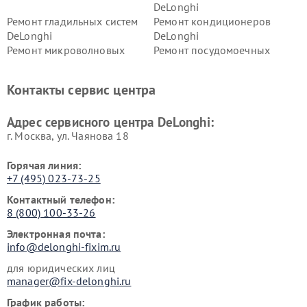
DeLonghi
Ремонт гладильных систем
Ремонт кондиционеров
DeLonghi
DeLonghi
Ремонт микроволновых
Ремонт посудомоечных
печей DeLonghi
машин DeLonghi
Ремонт стиральных машин
Ремонт холодильников
Контакты сервис центра
DeLonghi
DeLonghi
Адрес сервисного центра DeLonghi:
г. Москва, ул. Чаянова 18
Горячая линия:
+7 (495) 023-73-25
Контактный телефон:
8 (800) 100-33-26
Электронная почта:
info@delonghi-fixim.ru
для юридических лиц
manager@fix-delonghi.ru
График работы: