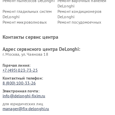
Ремонт пылесосов DeLonghi
Ремонт варочных панелей
DeLonghi
Ремонт гладильных систем
Ремонт кондиционеров
DeLonghi
DeLonghi
Ремонт микроволновых
Ремонт посудомоечных
печей DeLonghi
машин DeLonghi
Ремонт стиральных машин
Ремонт холодильников
Контакты сервис центра
DeLonghi
DeLonghi
Адрес сервисного центра DeLonghi:
г. Москва, ул. Чаянова 18
Горячая линия:
+7 (495) 023-73-25
Контактный телефон:
8 (800) 100-33-26
Электронная почта:
info@delonghi-fixim.ru
для юридических лиц
manager@fix-delonghi.ru