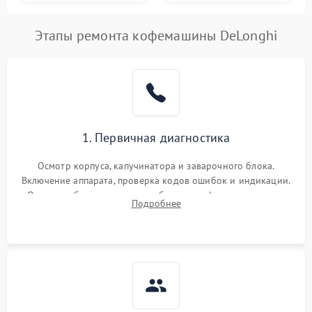
Этапы ремонта кофемашины DeLonghi
1. Первичная диагностика
Осмотр корпуса, капучинатора и заварочного блока.
Включение аппарата, проверка кодов ошибок и индикации.
Оценка работы помпы, термоблока и кофемолки на слух.
Подробнее
Измерение температуры и давления воды для выявления
локализации поломки.