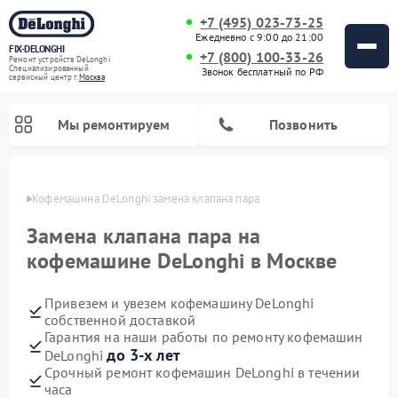
+7 (495) 023-73-25
Ежедневно с 9:00 до 21:00
FIX-DELONGHI
+7 (800) 100-33-26
Ремонт устройств DeLonghi
Специализированный
Звонок бесплатный по РФ
cервисный центр г.
Москва
Мы ремонтируем
Позвонить
оскве
Кофемашина DeLonghi замена клапана пара
Замена клапана пара на
кофемашине DeLonghi в Москве
Привезем и увезем кофемашину DeLonghi
собственной доставкой
Гарантия на наши работы по ремонту кофемашин
до 3-х лет
DeLonghi
Ремонт духовых шкафов DeLonghi
Ремонт варочных панелей DeLonghi
Ремонт кондиционеров DeLonghi
Ремонт посудомоечных машин DeLonghi
Ремонт холодильников DeLonghi
Ремонт гладильных систем DeLonghi
Ремонт микроволновых печей DeLonghi
Ремонт стиральных машин DeLonghi
Срочный ремонт кофемашин DeLonghi в течении
часа