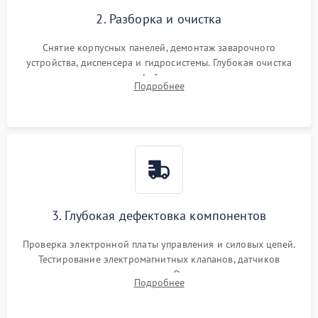
2. Разборка и очистка
Снятие корпусных панелей, демонтаж заварочного
устройства, диспенсера и гидросистемы. Глубокая очистка
внутренних узлов от кофейных масел, жмыха и накипи.
Подробнее
Промывка дренажных каналов и фильтров с использованием
специализированной химии.
3. Глубокая дефектовка компонентов
Проверка электронной платы управления и силовых цепей.
Тестирование электромагнитных клапанов, датчиков
температуры и расходомера. Оценка степени износа
Подробнее
жерновов кофемолки, уплотнительных колец гидросистемы
и шестерней редуктора.