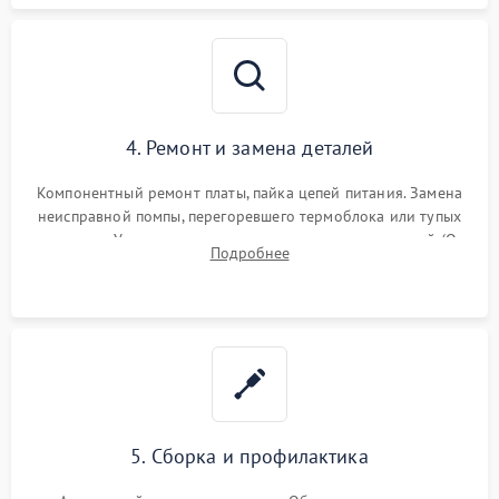
4. Ремонт и замена деталей
Компонентный ремонт платы, пайка цепей питания. Замена
неисправной помпы, перегоревшего термоблока или тупых
жерновов. Установка новых силиконовых уплотнителей (O-
Подробнее
ring) и тефлоновых трубок для надежного устранения
протечек.
5. Сборка и профилактика