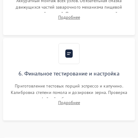
Аккуратный монтаж всех узлов. Обязательная смазка
движущихся частей заварочного механизма пищевой
силиконовой смазкой. Проведение программной
Подробнее
декальцинации и очистки системы от кофейных масел.
Надежная фиксация всех соединений.
6. Финальное тестирование и настройка
Приготовление тестовых порций эспрессо и капучино.
Калибровка степени помола и дозировки зерна. Проверка
плотности кофейной таблетки, температуры напитка и
Подробнее
качества молочной пены. Контроль отсутствия посторонних
шумов и протечек.