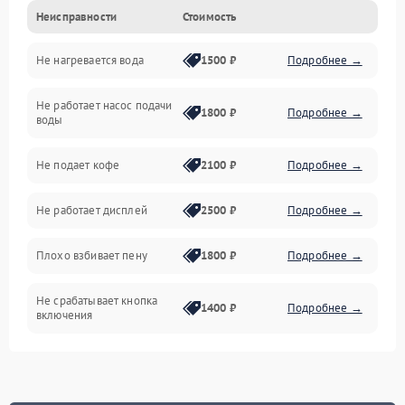
Неисправности
Стоимость
Прочие неисправности
Не нагревается вода
1500 ₽
Подробнее →
Включение и работа
Не работает насос подачи
Проблемы с водой
1800 ₽
Подробнее →
воды
Проблемы с капучинатором и паром
Не подает кофе
2100 ₽
Подробнее →
Управление и электроника
Не работает дисплей
2500 ₽
Подробнее →
Программное обеспечение
Плохо взбивает пену
1800 ₽
Подробнее →
Не срабатывает кнопка
1400 ₽
Подробнее →
включения
Запах гари при работе
1800 ₽
Подробнее →