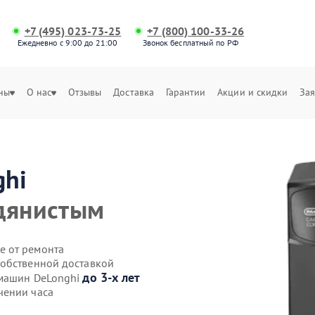
+7 (495) 023-73-25
+7 (800) 100-33-26
Ежедневно с 9:00 до 21:00
Звонок бесплатный по РФ
ны
О нас
Отзывы
Доставка
Гарантии
Акции и скидки
Зая
ghi
одянистым
е от ремонта
собственной доставкой
до 3-х лет
емашин DeLonghi
чении часа