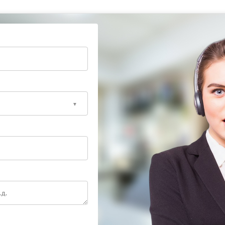
специалистам
ойку помола, давления и температуры. После
товит насыщенный эспрессо с плотной кремовой
ый ремонт сохраняет ресурс оборудования и