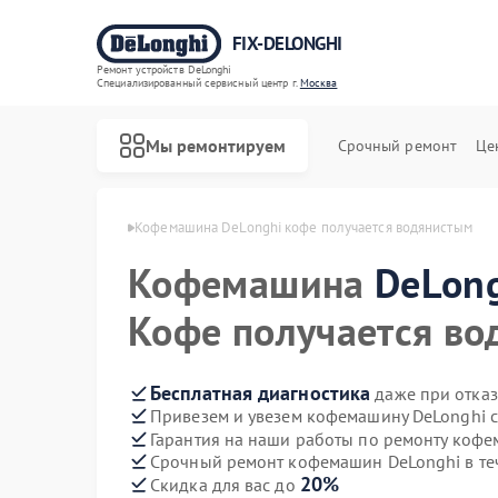
FIX-DELONGHI
Ремонт устройств DeLonghi
Специализированный cервисный центр г.
Москва
Мы ремонтируем
Срочный ремонт
Це
 DeLonghi в Москве
Кофемашина DeLonghi кофе получается водянистым
Кофемашина
DeLon
Кофе получается в
Бесплатная диагностика
даже при отказ
Привезем и увезем кофемашину DeLonghi 
Гарантия на наши работы по ремонту коф
Срочный ремонт кофемашин DeLonghi в те
20%
Скидка для вас до
Ремонт духовых шкафов DeLonghi
Ремонт варочных панелей DeLonghi
Ремонт гладильных систем DeLonghi
Ремонт кондиционеров DeLonghi
Ремонт микроволновых печей DeLonghi
Ремонт посудомоечных машин DeLonghi
Ремонт стиральных машин DeLonghi
Ремонт холодильников DeLonghi