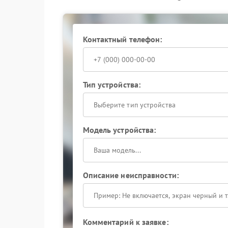
внутренних систем.
Преимущества обращения к 
Контактный телефон:
Сервис FIX-DELONGHI выполняет точную настр
обслуживания кофемашина Delonghi вновь го
пенкой и выраженным ароматом. Своевременн
стабильность его работы.
Тип устройства:
Выберите тип устройства
Модель устройства:
Описание неисправности:
Комментарий к заявке: