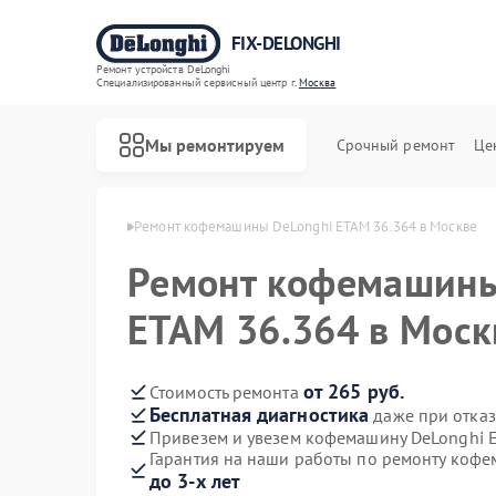
FIX-DELONGHI
Ремонт устройств DeLonghi
Специализированный cервисный центр г.
Москва
Мы ремонтируем
Срочный ремонт
Це
 DeLonghi в Москве
Ремонт кофемашины DeLonghi ETAM 36.364 в Москве
Ремонт кофемашины
ETAM 36.364 в Моск
от 265 руб.
Стоимость ремонта
Бесплатная диагностика
даже при отказ
Привезем и увезем кофемашину DeLonghi 
Гарантия на наши работы по ремонту коф
до 3-х лет
Ремонт духовых шкафов DeLonghi
Ремонт варочных панелей DeLonghi
Ремонт гладильных систем DeLonghi
Ремонт кондиционеров DeLonghi
Ремонт микроволновых печей DeLonghi
Ремонт посудомоечных машин DeLonghi
Ремонт стиральных машин DeLonghi
Ремонт холодильников DeLonghi