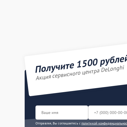
Получите 1500 рубле
Акция сервисного центра DeLonghi
Отправляя, Вы соглашаетесь с
политикой конфиденциально