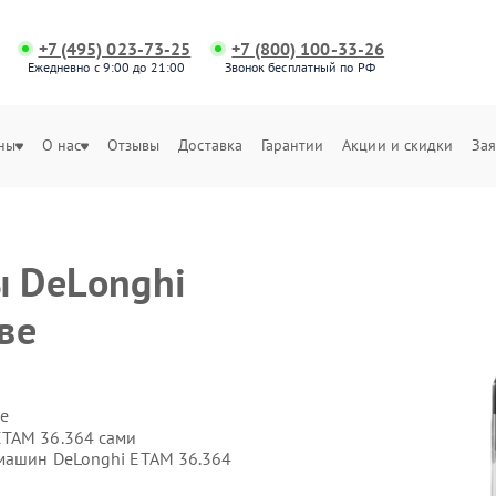
+7 (495) 023-73-25
+7 (800) 100-33-26
Ежедневно с 9:00 до 21:00
Звонок бесплатный по РФ
ны
О нас
Отзывы
Доставка
Гарантии
Акции и скидки
Зая
 DeLonghi
ве
е
ETAM 36.364 сами
емашин DeLonghi ETAM 36.364