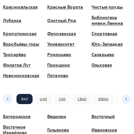
Красносельская
Красные Ворота
Чистые пруды
Библиотека
Лубянка
Охотный Ряд
имени Ленина
Кропоткинская
Фрунзенская
Спортивная
Воробьёвы горы
Университет
Юго-Западная
Тропарёво
Румянцево
Саларьево
Филатов Луг
Прокшино
Ольховая
Новомосковская
Потапово
ВАО
ЦАО
САО
СВАО
ЮВАО
ЮАО
Богородское
Вешняки
Восточный
Восточное
Гольяново
Ивановское
Измайлово