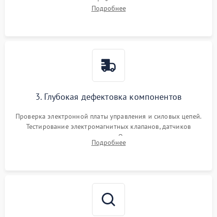
внутренних узлов от кофейных масел, жмыха и накипи.
Подробнее
Промывка дренажных каналов и фильтров с использованием
специализированной химии.
3. Глубокая дефектовка компонентов
Проверка электронной платы управления и силовых цепей.
Тестирование электромагнитных клапанов, датчиков
температуры и расходомера. Оценка степени износа
Подробнее
жерновов кофемолки, уплотнительных колец гидросистемы
и шестерней редуктора.