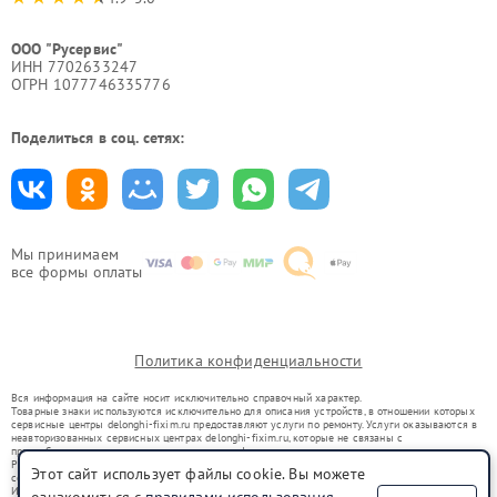
ООО "Русервис"
ИНН 7702633247
ОГРН 1077746335776
Поделиться в соц. сетях:
Мы принимаем
все формы оплаты
Политика конфиденциальности
Вся информация на сайте носит исключительно справочный характер.
Товарные знаки используются исключительно для описания устройств, в отношении которых
сервисные центры delonghi-fixim.ru предоставляют услуги по ремонту. Услуги оказываются в
неавторизованных сервисных центрах delonghi-fixim.ru, которые не связаны с
правообладателями товарных знаков или их официальными представителями.
Ремонт осуществляется для устройств, уже введенных в гражданский оборот в соответствии
Этот сайт использует файлы cookie. Вы можете
со статьей 1487 ГК РФ.
Использование товарных знаков не преследует цели индивидуализации услуг или введения