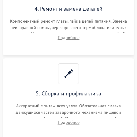
4. Ремонт и замена деталей
Компонентный ремонт платы, пайка цепей питания. Замена
неисправной помпы, перегоревшего термоблока или тупых
жерновов. Установка новых силиконовых уплотнителей (O-
Подробнее
ring) и тефлоновых трубок для надежного устранения
протечек.
5. Сборка и профилактика
Аккуратный монтаж всех узлов. Обязательная смазка
движущихся частей заварочного механизма пищевой
силиконовой смазкой. Проведение программной
Подробнее
декальцинации и очистки системы от кофейных масел.
Надежная фиксация всех соединений.