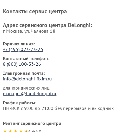
печей DeLonghi
машин DeLonghi
Ремонт стиральных машин
Ремонт холодильников
Контакты сервис центра
DeLonghi
DeLonghi
Адрес сервисного центра DeLonghi:
г. Москва, ул. Чаянова 18
Горячая линия:
+7 (495) 023-73-25
Контактный телефон:
8 (800) 100-33-26
Электронная почта:
info@delonghi-fixim.ru
для юридических лиц
manager@fix-delonghi.ru
График работы:
ПН-ВСК с 9:00 до 21:00 без перерывов и выходных
Рейтинг сервисного центра
4.9-5.0