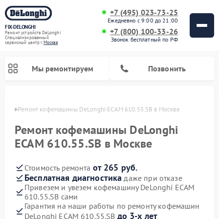
+7 (495) 023-73-25
Ежедневно с 9:00 до 21:00
FIX-DELONGHI
+7 (800) 100-33-26
Ремонт устройств DeLonghi
Специализированный
Звонок бесплатный по РФ
cервисный центр г.
Москва
Мы ремонтируем
Позвонить
оскве
Ремонт кофемашины DeLonghi ECAM 610.55.SB в Москве
Ремонт кофемашины DeLonghi
ECAM 610.55.SB в Москве
от 265 руб.
Стоимость ремонта
Бесплатная диагностика
даже при отказе
Привезем и увезем кофемашину DeLonghi ECAM
610.55.SB сами
Ремонт духовых шкафов DeLonghi
Ремонт варочных панелей DeLonghi
Ремонт кондиционеров DeLonghi
Ремонт посудомоечных машин DeLonghi
Ремонт холодильников DeLonghi
Ремонт гладильных систем DeLonghi
Ремонт микроволновых печей DeLonghi
Ремонт стиральных машин DeLonghi
Гарантия на наши работы по ремонту кофемашин
до 3-х лет
DeLonghi ECAM 610.55.SB