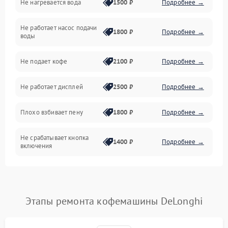
Не нагревается вода
1500 ₽
Подробнее →
Включение и работа
Не работает насос подачи
Проблемы с водой
1800 ₽
Подробнее →
воды
Проблемы с капучинатором и паром
Не подает кофе
2100 ₽
Подробнее →
Управление и электроника
Не работает дисплей
2500 ₽
Подробнее →
Программное обеспечение
Плохо взбивает пену
1800 ₽
Подробнее →
Не срабатывает кнопка
1400 ₽
Подробнее →
включения
Запах гари при работе
1800 ₽
Подробнее →
Постоянные сбои в работе
1500 ₽
Подробнее →
Этапы ремонта кофемашины DeLonghi