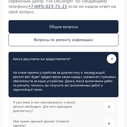
сервисный центр “FIX-DeLonghi” по следующему
телефону
+7 (495) 023-73-25
если не нашли ответ на
свой вопрос.
Общие вопросы
Вопросы по ремонту кофемашин
Какие документы вы предоставляете?
На этапе приема устройства на диагностику и последующий
ремонт вам будет предоставлен заказ-наряд с указанием страховых
обязательств на ваше устройство. Далее, после выполнения работ
по ремонту техники, вы получите акт выполненных работ и
гарантийный талон.
Я уже знаю в чем неисправность и какой
ремонт необходим. Для чего проводить
диагностику?
Мне нужен срочный ремонт. Сможете
сделать?