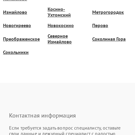
Косино-
Измайлово
Метрогородок
Ухтомский
Новогиреево
Новокосино
Перово
Северное
Преображенское
Соколиная Гора
Измайлово
Сокольники
Контактная информация
Если требуется задать вопрос специалисту, оставьте
свои данные и дежурный специалист с радостью