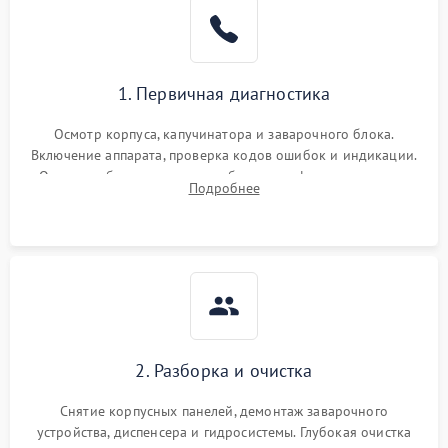
1. Первичная диагностика
Осмотр корпуса, капучинатора и заварочного блока.
Включение аппарата, проверка кодов ошибок и индикации.
Оценка работы помпы, термоблока и кофемолки на слух.
Подробнее
Измерение температуры и давления воды для выявления
локализации поломки.
2. Разборка и очистка
Снятие корпусных панелей, демонтаж заварочного
устройства, диспенсера и гидросистемы. Глубокая очистка