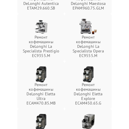
DeLonghi Autentica
DeLonghi Maestosa
ETAM29.660.SB
EPAM960.75.GLM
Ремонт
Ремонт
кофемашины
кофемашины
DeLonghi La
DeLonghi La
Specialista Prestigio
Specialista Opera
EC9355.M
EC9555.M
Ремонт
Ремонт
кофемашины
кофемашины
DeLonghi Eletta
DeLonghi Eletta
Ultra
Explore
ECAM470.85.MB
ECAM450.65.G