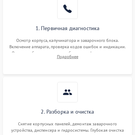
1. Первичная диагностика
Осмотр корпуса, капучинатора и заварочного блока.
Включение аппарата, проверка кодов ошибок и индикации.
Оценка работы помпы, термоблока и кофемолки на слух.
Подробнее
Измерение температуры и давления воды для выявления
локализации поломки.
2. Разборка и очистка
Снятие корпусных панелей, демонтаж заварочного
устройства, диспенсера и гидросистемы. Глубокая очистка