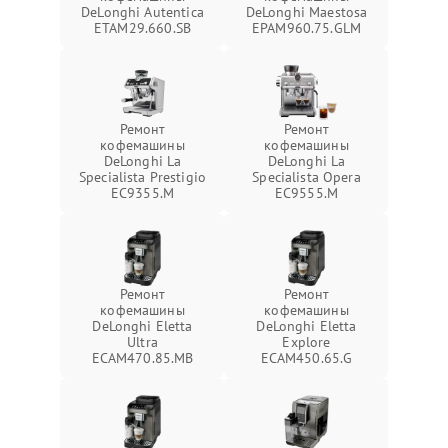
DeLonghi Autentica
DeLonghi Maestosa
ETAM29.660.SB
EPAM960.75.GLM
Ремонт
Ремонт
кофемашины
кофемашины
DeLonghi La
DeLonghi La
Specialista Prestigio
Specialista Opera
EC9355.M
EC9555.M
Ремонт
Ремонт
кофемашины
кофемашины
DeLonghi Eletta
DeLonghi Eletta
Ultra
Explore
ECAM470.85.MB
ECAM450.65.G