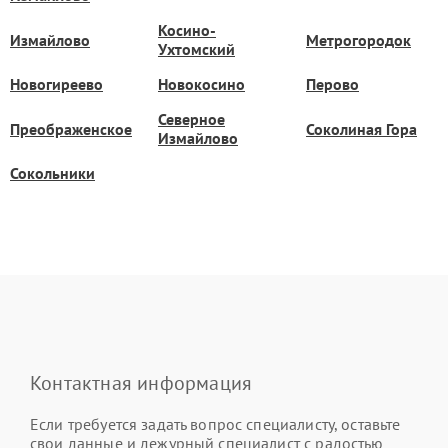
Косино-
Измайлово
Метрогородок
Ухтомский
Новогиреево
Новокосино
Перово
Северное
Преображенское
Соколиная Гора
Измайлово
Сокольники
Контактная информация
Если требуется задать вопрос специалисту, оставьте
свои данные и дежурный специалист с радостью