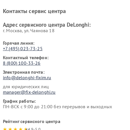
печей DeLonghi
машин DeLonghi
Ремонт стиральных машин
Ремонт холодильников
Контакты сервис центра
DeLonghi
DeLonghi
Адрес сервисного центра DeLonghi:
г. Москва, ул. Чаянова 18
Горячая линия:
+7 (495) 023-73-25
Контактный телефон:
8 (800) 100-33-26
Электронная почта:
info@delonghi-fixim.ru
для юридических лиц
manager@fix-delonghi.ru
График работы:
ПН-ВСК с 9:00 до 21:00 без перерывов и выходных
Рейтинг сервисного центра
4.9-5.0