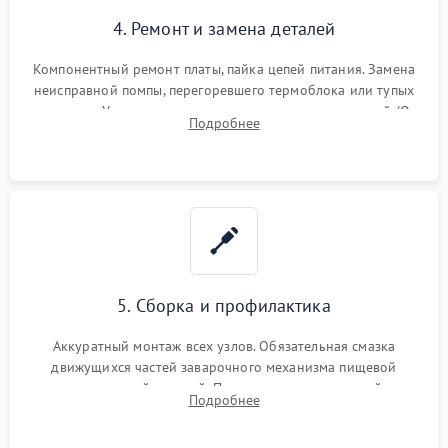
4. Ремонт и замена деталей
Компонентный ремонт платы, пайка цепей питания. Замена
неисправной помпы, перегоревшего термоблока или тупых
жерновов. Установка новых силиконовых уплотнителей (O-
Подробнее
ring) и тефлоновых трубок для надежного устранения
протечек.
5. Сборка и профилактика
Аккуратный монтаж всех узлов. Обязательная смазка
движущихся частей заварочного механизма пищевой
силиконовой смазкой. Проведение программной
Подробнее
декальцинации и очистки системы от кофейных масел.
Надежная фиксация всех соединений.