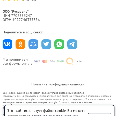
ООО "Русервис"
ИНН 7702633247
ОГРН 1077746335776
Поделиться в соц. сетях:
Мы принимаем
все формы оплаты
Политика конфиденциальности
Вся информация на сайте носит исключительно справочный характер.
Товарные знаки используются исключительно для описания устройств, в отношении которых
сервисные центры delonghi-fixim.ru предоставляют услуги по ремонту. Услуги оказываются в
неавторизованных сервисных центрах delonghi-fixim.ru, которые не связаны с
правообладателями товарных знаков или их официальными представителями.
Ремонт осуществляется для устройств, уже введенных в гражданский оборот в соответствии
Этот сайт использует файлы cookie. Вы можете
со статьей 1487 ГК РФ.
Использование товарных знаков не преследует цели индивидуализации услуг или введения