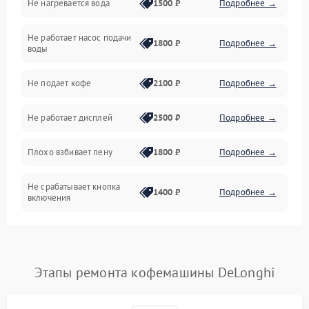
Не нагревается вода
1500 ₽
Подробнее →
Включение и работа
Не работает насос подачи
Проблемы с водой
1800 ₽
Подробнее →
воды
Проблемы с капучинатором и паром
Не подает кофе
2100 ₽
Подробнее →
Управление и электроника
Не работает дисплей
2500 ₽
Подробнее →
Программное обеспечение
Плохо взбивает пену
1800 ₽
Подробнее →
Не срабатывает кнопка
1400 ₽
Подробнее →
включения
Запах гари при работе
1800 ₽
Подробнее →
Постоянные сбои в работе
1500 ₽
Подробнее →
Этапы ремонта кофемашины DeLonghi