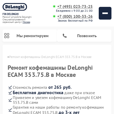
+7 (495) 023-73-25
Ежедневно с 9:00 до 21:00
FIX-DELONGHI
+7 (800) 100-33-26
Ремонт устройств DeLonghi
Специализированный
Звонок бесплатный по РФ
cервисный центр г.
Москва
Мы ремонтируем
Позвонить
оскве
Ремонт кофемашины DeLonghi ECAM 353.75.B в Москве
Ремонт кофемашины DeLonghi
ECAM 353.75.B в Москве
от 265 руб.
Стоимость ремонта
Бесплатная диагностика
даже при отказе
Привезем и увезем кофемашину DeLonghi ECAM
353.75.B сами
Ремонт духовых шкафов DeLonghi
Ремонт варочных панелей DeLonghi
Ремонт кондиционеров DeLonghi
Ремонт посудомоечных машин DeLonghi
Ремонт холодильников DeLonghi
Ремонт гладильных систем DeLonghi
Ремонт микроволновых печей DeLonghi
Ремонт стиральных машин DeLonghi
Гарантия на наши работы по ремонту кофемашин
до 3-х лет
DeLonghi ECAM 353.75.B