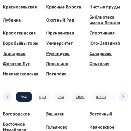
Красносельская
Красные Ворота
Чистые пруды
Библиотека
Лубянка
Охотный Ряд
имени Ленина
Кропоткинская
Фрунзенская
Спортивная
Воробьёвы горы
Университет
Юго-Западная
Тропарёво
Румянцево
Саларьево
Филатов Луг
Прокшино
Ольховая
Новомосковская
Потапово
ВАО
ЦАО
САО
СВАО
ЮВАО
ЮАО
Богородское
Вешняки
Восточный
Восточное
Гольяново
Ивановское
Измайлово