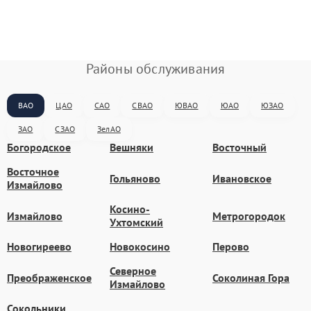
Районы обслуживания
ВАО
ЦАО
САО
СВАО
ЮВАО
ЮАО
ЮЗАО
ЗАО
СЗАО
ЗелАО
Богородское
Вешняки
Восточный
Восточное
Гольяново
Ивановское
Измайлово
Косино-
Измайлово
Метрогородок
Ухтомский
Новогиреево
Новокосино
Перово
Северное
Преображенское
Соколиная Гора
Измайлово
Сокольники