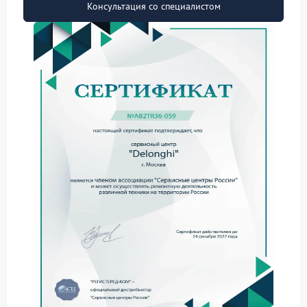
следующие факторы:
Консультация со специалистом
образование накипи на нагревательном
элементе и внутренних трубопроводах;
сбой в работе термодатчика, передающего
некорректные данные о температуре;
снижение эффективности ТЭНа из‑за
естественного износа;
нарушение контактов в электрической цепи
нагревателя;
загрязнение парового контура, затрудняющее
циркуляцию тепла.
Почему стоит обратиться в
сервис Delonghi
Самостоятельные попытки устранить неисправность
могут усугубить ситуацию. Профессиональный
ремонт кофемашины Delonghi требует
специализированного оборудования и знаний.
Специалисты сервисного центра Delonghi проведут
комплексную диагностику, точно определят
источник проблемы и выполнят необходимые