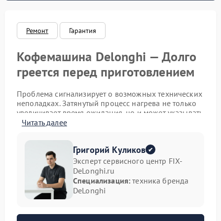
Ремонт
Гарантия
Кофемашина Delonghi — Долго
греется перед приготовлением
Проблема сигнализирует о возможных технических
неполадках. Затянутый процесс нагрева не только
увеличивает время ожидания, но и может указывать
на скрытые проблемы, способные в перспективе
Читать далее
привести к более серьезным сбоям. Чтобы избежать
дорогостоящего ремонта в будущем, важно
Григорий Куликов
своевременно выявить и устранить причину
замедленного прогрева.
Эксперт сервисного центр FIX-
DeLonghi.ru
Возможные причины
Специализация:
техника бренда
DeLonghi
длительного нагрева
К замедлению процесса нагрева могут приводить