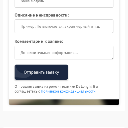
избегайте резких перепадов напряжения —
используйте стабилизатор.
Описание неисправности:
Ремонт в сервис‑центре
FIX‑DELONGHI
Комментарий к заявке:
При первых признаках замедленного нагрева
обратитесь в сервис‑центр FIX‑DELONGHI. Наши
мастера оперативно проведут диагностику, выявят
причину неисправности и восстановят нормальную
работу вашей кофемашины. Доверьте технику
профессионалам — и она будет радовать вас
Отправить заявку
идеальным кофе каждый день.
Отправляя заявку на ремонт техники DeLonghi, Вы
соглашаетесь с
Политикой конфиденциальности