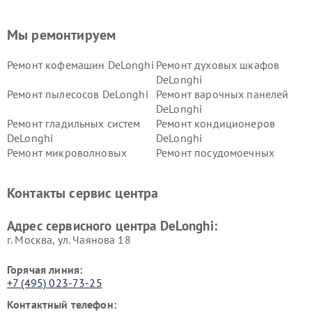
Мы ремонтируем
Ремонт кофемашин DeLonghi
Ремонт духовых шкафов
DeLonghi
Ремонт пылесосов DeLonghi
Ремонт варочных панелей
DeLonghi
Ремонт гладильных систем
Ремонт кондиционеров
DeLonghi
DeLonghi
Ремонт микроволновых
Ремонт посудомоечных
печей DeLonghi
машин DeLonghi
Ремонт стиральных машин
Ремонт холодильников
Контакты сервис центра
DeLonghi
DeLonghi
Адрес сервисного центра DeLonghi:
г. Москва, ул. Чаянова 18
Горячая линия:
+7 (495) 023-73-25
Контактный телефон: