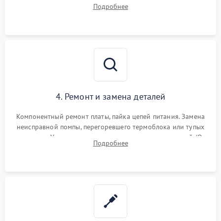
температуры и расходомера. Оценка степени износа
Подробнее
жерновов кофемолки, уплотнительных колец гидросистемы
и шестерней редуктора.
4. Ремонт и замена деталей
Компонентный ремонт платы, пайка цепей питания. Замена
неисправной помпы, перегоревшего термоблока или тупых
жерновов. Установка новых силиконовых уплотнителей (O-
Подробнее
ring) и тефлоновых трубок для надежного устранения
протечек.