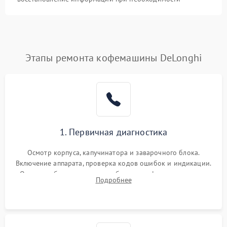
Этапы ремонта кофемашины DeLonghi
1. Первичная диагностика
Осмотр корпуса, капучинатора и заварочного блока.
Включение аппарата, проверка кодов ошибок и индикации.
Оценка работы помпы, термоблока и кофемолки на слух.
Подробнее
Измерение температуры и давления воды для выявления
локализации поломки.