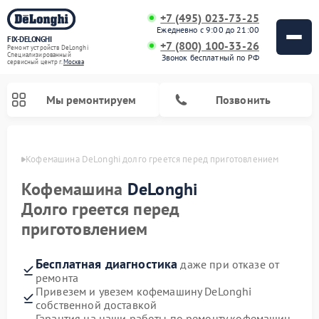
+7 (495) 023-73-25
Ежедневно с 9:00 до 21:00
FIX-DELONGHI
+7 (800) 100-33-26
Ремонт устройств DeLonghi
Специализированный
Звонок бесплатный по РФ
cервисный центр г.
Москва
Мы ремонтируем
Позвонить
оскве
Кофемашина DeLonghi долго греется перед приготовлением
Кофемашина
DeLonghi
Долго греется перед
приготовлением
Бесплатная диагностика
даже при отказе от
ремонта
Привезем и увезем кофемашину DeLonghi
Ремонт духовых шкафов DeLonghi
Ремонт варочных панелей DeLonghi
Ремонт кондиционеров DeLonghi
Ремонт посудомоечных машин DeLonghi
Ремонт холодильников DeLonghi
Ремонт гладильных систем DeLonghi
Ремонт микроволновых печей DeLonghi
Ремонт стиральных машин DeLonghi
собственной доставкой
Гарантия на наши работы по ремонту кофемашин