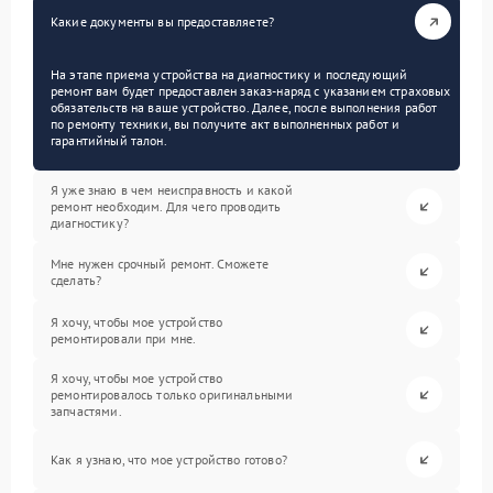
Какие документы вы предоставляете?
На этапе приема устройства на диагностику и последующий
ремонт вам будет предоставлен заказ-наряд с указанием страховых
обязательств на ваше устройство. Далее, после выполнения работ
по ремонту техники, вы получите акт выполненных работ и
гарантийный талон.
Я уже знаю в чем неисправность и какой
ремонт необходим. Для чего проводить
диагностику?
Мне нужен срочный ремонт. Сможете
сделать?
Я хочу, чтобы мое устройство
ремонтировали при мне.
Я хочу, чтобы мое устройство
ремонтировалось только оригинальными
запчастями.
Как я узнаю, что мое устройство готово?