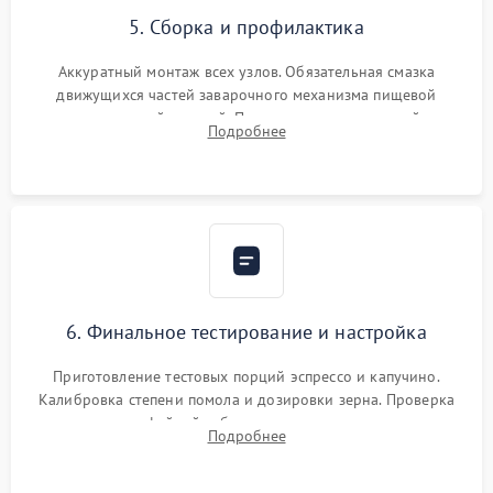
5. Сборка и профилактика
Аккуратный монтаж всех узлов. Обязательная смазка
движущихся частей заварочного механизма пищевой
силиконовой смазкой. Проведение программной
Подробнее
декальцинации и очистки системы от кофейных масел.
Надежная фиксация всех соединений.
6. Финальное тестирование и настройка
Приготовление тестовых порций эспрессо и капучино.
Калибровка степени помола и дозировки зерна. Проверка
плотности кофейной таблетки, температуры напитка и
Подробнее
качества молочной пены. Контроль отсутствия посторонних
шумов и протечек.