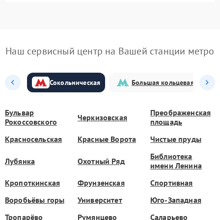
Наш сервисный центр на Вашей станции метро
Сокольническая
Большая кольцевая
Бульвар
Преображенская
Черкизовская
Рокоссовского
площадь
Красносельская
Красные Ворота
Чистые пруды
Библиотека
Лубянка
Охотный Ряд
имени Ленина
Кропоткинская
Фрунзенская
Спортивная
Воробьёвы горы
Университет
Юго-Западная
Тропарёво
Румянцево
Саларьево