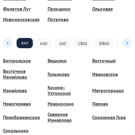
Филатов Луг
Прокшино
Ольховая
Новомосковская
Потапово
ВАО
ЦАО
САО
СВАО
ЮВАО
ЮАО
Богородское
Вешняки
Восточный
Восточное
Гольяново
Ивановское
Измайлово
Косино-
Измайлово
Метрогородок
Ухтомский
Новогиреево
Новокосино
Перово
Северное
Преображенское
Соколиная Гора
Измайлово
Сокольники