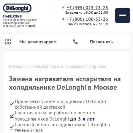
+7 (495) 023-73-25
Ежедневно с 9:00 до 21:00
FIX-DELONGHI
+7 (800) 100-33-26
Ремонт устройств DeLonghi
Специализированный
Звонок бесплатный по РФ
cервисный центр г.
Москва
Мы ремонтируем
Позвонить
оскве
Холодильник DeLonghi замена нагревателя испарителя
Замена нагревателя испарителя на
холодильнике DeLonghi в Москве
Привезем и увезем холодильник DeLonghi
собственной доставкой
Гарантия на наши работы по ремонту
до 3-х лет
холодильников DeLonghi
Ремонт гладильных систем DeLonghi
Ремонт микроволновых печей DeLonghi
Ремонт стиральных машин DeLonghi
Ремонт духовых шкафов DeLonghi
Ремонт варочных панелей DeLonghi
Ремонт кондиционеров DeLonghi
Ремонт посудомоечных машин DeLonghi
Срочный ремонт холодильников DeLonghi в
течении часа