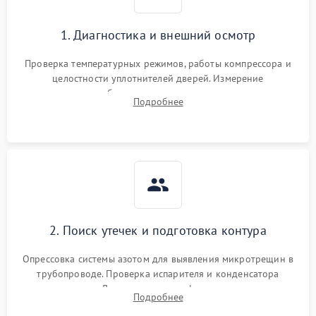
1. Диагностика и внешний осмотр
Проверка температурных режимов, работы компрессора и
целостности уплотнителей дверей. Измерение
сопротивления обмоток мотора, проверка термостата и
Подробнее
считывание кодов ошибок с электронного дисплея.
2. Поиск утечек и подготовка контура
Опрессовка системы азотом для выявления микротрещин в
трубопроводе. Проверка испарителя и конденсатора
течеискателем. Демонтаж старого фильтра-осушителя и
Подробнее
продувка капиллярной трубки для устранения засоров.