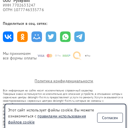
ООО "Русервис"
ИНН 7702633247
ОГРН 1077746335776
Поделиться в соц. сетях:
Мы принимаем
все формы оплаты
Политика конфиденциальности
Вся информация на сайте носит исключительно справочный характер.
Товарные знаки используются исключительно для описания устройств, в отношении которых
сервисные центры delonghi-fixim.ru предоставляют услуги по ремонту. Услуги оказываются в
неавторизованных сервисных центрах delonghi-fixim.ru, которые не связаны с
правообладателями товарных знаков или их официальными представителями.
Ремонт осуществляется для устройств, уже введенных в гражданский оборот в соответствии
Этот сайт использует файлы cookie. Вы можете
со статьей 1487 ГК РФ.
Использование товарных знаков не преследует цели индивидуализации услуг или введения
ознакомиться с
правилами использования
Согласен
потребителей в заблуждение, а служит для информирования о предоставляемых услугах по
ремонту техники указанных брендов.
файлов cookie
Представленная на сайте информация не является публичной офертой, определяемой