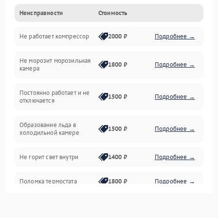
Неисправности
Стоимость
Механика
Не работает компрессор
2000 ₽
Подробнее →
Электропитание
Не морозит морозильная
Дренаж
1800 ₽
Подробнее →
камера
Оттайка
Постоянно работает и не
1500 ₽
Подробнее →
отключается
Программное обеспечение
Образование льда в
1500 ₽
Подробнее →
холодильной камере
Не горит свет внутри
1400 ₽
Подробнее →
Поломка термостата
1800 ₽
Подробнее →
Не работает вентилятор
1800 ₽
Подробнее →