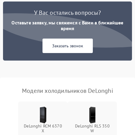
Поломка системы No Frost
2600 ₽
Подробнее →
У Вас остались вопросы?
Оставьте заявку, мы свяжемся с Вами в ближайшее
Образование конденсата
1800 ₽
Подробнее →
на стенках
время
Сбой в работе инвертора
2100 ₽
Подробнее →
Заказать звонок
Запах горелого при
2000 ₽
Подробнее →
работе
Не включается
1000 ₽
Подробнее →
холодильник
Модели холодильников DeLonghi
Проблемы с системой
автоматической
1800 ₽
Подробнее →
разморозки
DeLonghi RCM 6370
DeLonghi RLS 350
X
W