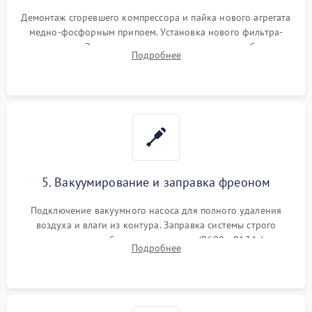
Демонтаж сгоревшего компрессора и пайка нового агрегата
медно-фосфорным припоем. Установка нового фильтра-
осушителя. Замена изношенных вентиляторов обдува,
Подробнее
сломанных заслонок или поврежденных дверных петель.
5. Вакуумирование и заправка фреоном
Подключение вакуумного насоса для полного удаления
воздуха и влаги из контура. Заправка системы строго
дозированным объемом хладагента (R600a, R134a) по
Подробнее
электронным весам. Контроль рабочего давления в системе.