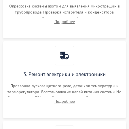
Опрессовка системы азотом для выявления микротрещин в
трубопроводе. Проверка испарителя и конденсатора
течеискателем. Демонтаж старого фильтра-осушителя и
Подробнее
продувка капиллярной трубки для устранения засоров.
3. Ремонт электрики и электроники
Прозвонка пускозащитного реле, датчиков температуры и
терморегулятора. Восстановление цепей питания системы No
Frost, включая ТЭН оттайки и вентилятор. Ремонт или замена
Подробнее
платы управления при сбоях алгоритмов.