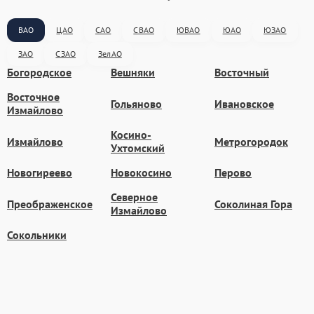
ВАО
ЦАО
САО
СВАО
ЮВАО
ЮАО
ЮЗАО
ЗАО
СЗАО
ЗелАО
Богородское
Вешняки
Восточный
Восточное
Гольяново
Ивановское
Измайлово
Косино-
Измайлово
Метрогородок
Ухтомский
Новогиреево
Новокосино
Перово
Северное
Преображенское
Соколиная Гора
Измайлово
Сокольники