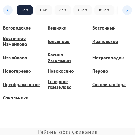
ВАО
ЦАО
САО
СВАО
ЮВАО
ЮАО
Богородское
Вешняки
Восточный
Восточное
Гольяново
Ивановское
Измайлово
Косино-
Измайлово
Метрогородок
Ухтомский
Новогиреево
Новокосино
Перово
Северное
Преображенское
Соколиная Гора
Измайлово
Сокольники
Районы обслуживания