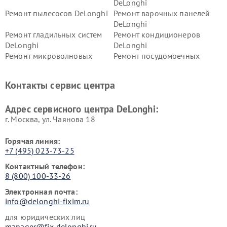
DeLonghi
Ремонт пылесосов DeLonghi
Ремонт варочных панелей
DeLonghi
Ремонт гладильных систем
Ремонт кондиционеров
DeLonghi
DeLonghi
Ремонт микроволновых
Ремонт посудомоечных
печей DeLonghi
машин DeLonghi
Ремонт стиральных машин
Ремонт холодильников
Контакты сервис центра
DeLonghi
DeLonghi
Адрес сервисного центра DeLonghi:
г. Москва, ул. Чаянова 18
Горячая линия:
+7 (495) 023-73-25
Контактный телефон:
8 (800) 100-33-26
Электронная почта:
info@delonghi-fixim.ru
для юридических лиц
manager@fix-delonghi.ru