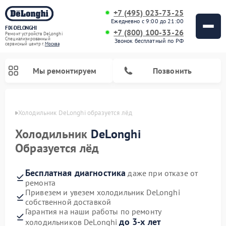
+7 (495) 023-73-25
Ежедневно с 9:00 до 21:00
FIX-DELONGHI
+7 (800) 100-33-26
Ремонт устройств DeLonghi
Специализированный
Звонок бесплатный по РФ
cервисный центр г.
Москва
Мы ремонтируем
Позвонить
оскве
Холодильник DeLonghi образуется лёд
Холодильник
DeLonghi
Образуется лёд
Бесплатная диагностика
даже при отказе от
ремонта
Привезем и увезем холодильник DeLonghi
собственной доставкой
Ремонт гладильных систем DeLonghi
Ремонт микроволновых печей DeLonghi
Ремонт стиральных машин DeLonghi
Ремонт духовых шкафов DeLonghi
Ремонт варочных панелей DeLonghi
Ремонт кондиционеров DeLonghi
Ремонт посудомоечных машин DeLonghi
Гарантия на наши работы по ремонту
до 3-х лет
холодильников DeLonghi