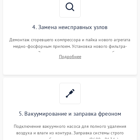
4. Замена неисправных узлов
Демонтаж сгоревшего компрессора и пайка нового агрегата
медно-фосфорным припоем. Установка нового фильтра-
осушителя. Замена изношенных вентиляторов обдува,
Подробнее
сломанных заслонок или поврежденных дверных петель.
5. Вакуумирование и заправка фреоном
Подключение вакуумного насоса для полного удаления
воздуха и влаги из контура. Заправка системы строго
дозированным объемом хладагента (R600a, R134a) по