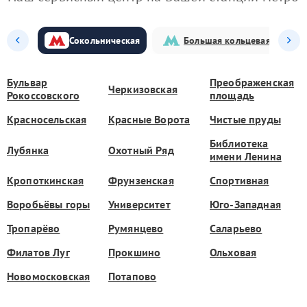
Сокольническая
Большая кольцевая
Бульвар
Преображенская
Черкизовская
Рокоссовского
площадь
Красносельская
Красные Ворота
Чистые пруды
Библиотека
Лубянка
Охотный Ряд
имени Ленина
Кропоткинская
Фрунзенская
Спортивная
Воробьёвы горы
Университет
Юго-Западная
Тропарёво
Румянцево
Саларьево
Филатов Луг
Прокшино
Ольховая
Новомосковская
Потапово