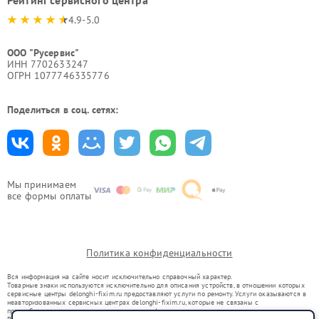
Рейтинг сервисного центра
4.9-5.0
ООО "Русервис"
ИНН 7702633247
ОГРН 1077746335776
Поделиться в соц. сетях:
Мы принимаем
все формы оплаты
Политика конфиденциальности
Вся информация на сайте носит исключительно справочный характер.
Товарные знаки используются исключительно для описания устройств, в отношении которых
сервисные центры delonghi-fixim.ru предоставляют услуги по ремонту. Услуги оказываются в
неавторизованных сервисных центрах delonghi-fixim.ru, которые не связаны с
правообладателями товарных знаков или их официальными представителями.