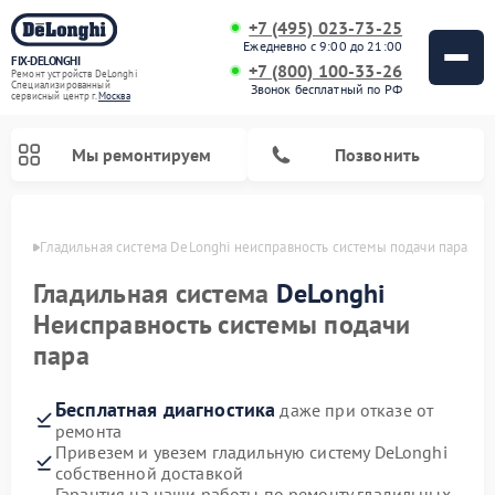
+7 (495) 023-73-25
Ежедневно с 9:00 до 21:00
FIX-DELONGHI
+7 (800) 100-33-26
Ремонт устройств DeLonghi
Специализированный
Звонок бесплатный по РФ
cервисный центр г.
Москва
Мы ремонтируем
Позвонить
оскве
Гладильная система DeLonghi неисправность системы подачи пара
Гладильная система
DeLonghi
Неисправность системы подачи
пара
Бесплатная диагностика
даже при отказе от
ремонта
Привезем и увезем гладильную систему DeLonghi
Ремонт кондиционеров DeLonghi
Ремонт посудомоечных машин DeLonghi
Ремонт холодильников DeLonghi
Ремонт духовых шкафов DeLonghi
Ремонт варочных панелей DeLonghi
Ремонт микроволновых печей DeLonghi
Ремонт стиральных машин DeLonghi
собственной доставкой
Гарантия на наши работы по ремонту гладильных