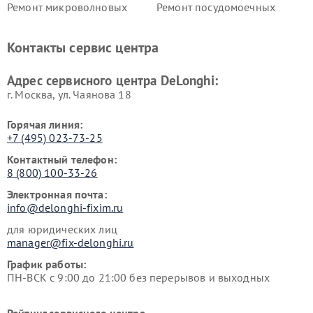
Ремонт микроволновых
Ремонт посудомоечных
печей DeLonghi
машин DeLonghi
Ремонт стиральных машин
Ремонт холодильников
Контакты сервис центра
DeLonghi
DeLonghi
Адрес сервисного центра DeLonghi:
г. Москва, ул. Чаянова 18
Горячая линия:
+7 (495) 023-73-25
Контактный телефон:
8 (800) 100-33-26
Электронная почта:
info@delonghi-fixim.ru
для юридических лиц
manager@fix-delonghi.ru
График работы:
ПН-ВСК с 9:00 до 21:00 без перерывов и выходных