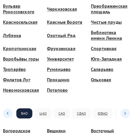
Бульвар
Преображенская
Черкизовская
Рокоссовского
площадь
Красносельская
Красные Ворота
Чистые пруды
Библиотека
Лубянка
Охотный Ряд
имени Ленина
Кропоткинская
Фрунзенская
Спортивная
Воробьёвы горы
Университет
Юго-Западная
Тропарёво
Румянцево
Саларьево
Филатов Луг
Прокшино
Ольховая
Новомосковская
Потапово
ВАО
ЦАО
САО
СВАО
ЮВАО
ЮАО
Богородское
Вешняки
Восточный