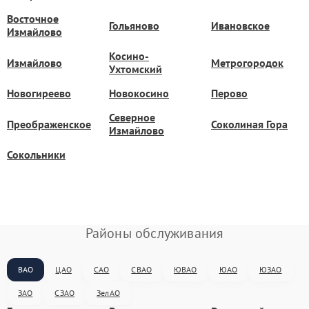
Восточное
Гольяново
Ивановское
Измайлово
Косино-
Измайлово
Метрогородок
Ухтомский
Новогиреево
Новокосино
Перово
Северное
Преображенское
Соколиная Гора
Измайлово
Сокольники
Районы обслуживания
ВАО
ЦАО
САО
СВАО
ЮВАО
ЮАО
ЮЗАО
ЗАО
СЗАО
ЗелАО